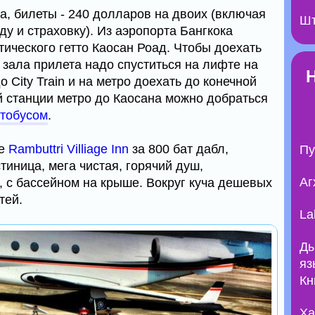
a, билеты - 240 долларов на двоих (включая
Шт
ду и страховку). Из аэропорта Бангкока
тического гетто Каосан Роад. Чтобы доехать
з зала прилета надо спуститься на лифте на
 City Train и на метро доехать до конечной
ой станции метро до Каосана можно добраться
тобусом
.
ле
Rambuttri Villiage Inn
за 800 бат дабл,
Пу
тиница, мега чистая, горячий душ,
Аг
, с бассейном на крыше. Вокруг куча дешевых
тей.
La
Ды
яз
Кн
Ха