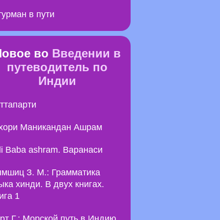
урман в пути
Новое во
Введении в
путеводитель по
Индии
ттапарти
хори Маникандан Ашрам
li Baba ashram. Варанаси
мшиц З. М.: Грамматика
ыка хинди. В двух книгах.
ига 1
рт Г.: Морской путь в Индию