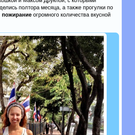
окошкой и Максом Друкпой, с которыми
делись полтора месяца, а также прогулки по
и
пожирание
огромного количества вкусной