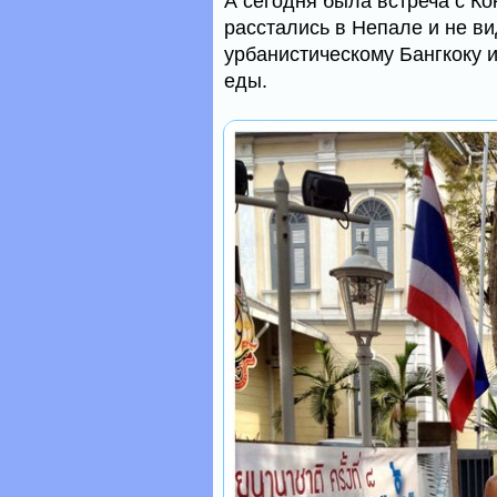
А сегодня была встреча с К
расстались в Непале и не ви
урбанистическому Бангкоку 
еды.