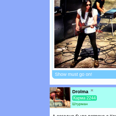
Show must go on!
ж
Drolma
Карма 2244
Штурман