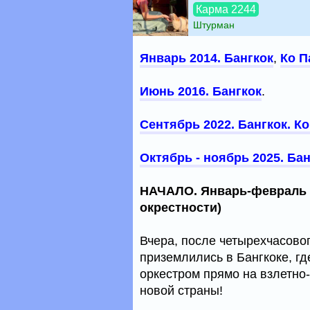
Карма 2244
Штурман
Январь 2014. Бангкок
,
Ко П
Июнь 2016. Бангкок
.
Сентябрь 2022. Бангкок. Ко
Октябрь - ноябрь 2025. Бан
НАЧАЛО. Январь-февраль 2
окрестности)
Вчера, после четырехчасово
приземлились в Бангкоке, г
оркестром прямо на взлетно
новой страны!