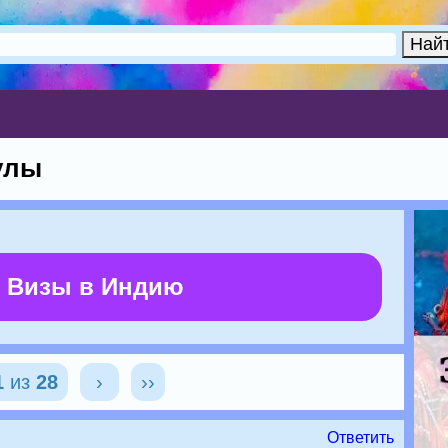
улы
 Визы в Индию
1
из
28
›
››
Ответить