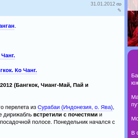
31.01.2012
✎
анган
.
 Чанг.
гкок. Ко Чанг.
Ба
юж
012 (Бангкок, Чианг-Май, Пай и
Ma
пу
го перелета из
Сурабаи (Индонезия, о. Ява)
,
де дирижабль
встретили с почестями
и
Мо
-посадочной полосе. Понедельник начался с
В 