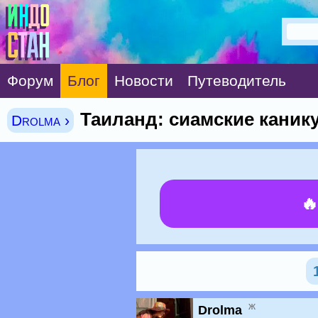
Форум
Блог
Новости
Путеводитель
Таиланд: сиамские каник
Drolma ›

ж
Drolma