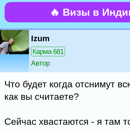
🔥 Визы в Инд
Izum
Карма 681
Автор
Что будет когда отснимут вс
как вы считаете?
Сейчас хвастаются - я там т