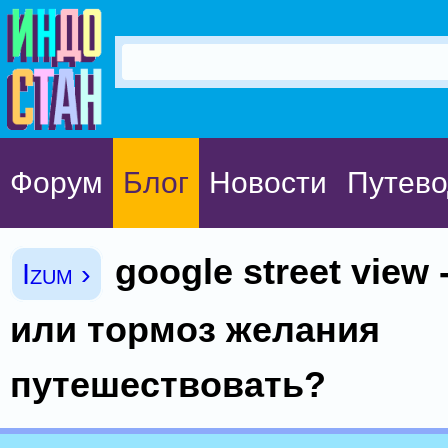
Форум
Блог
Новости
Путево
google street view
Izum ›
или тормоз желания
путешествовать?