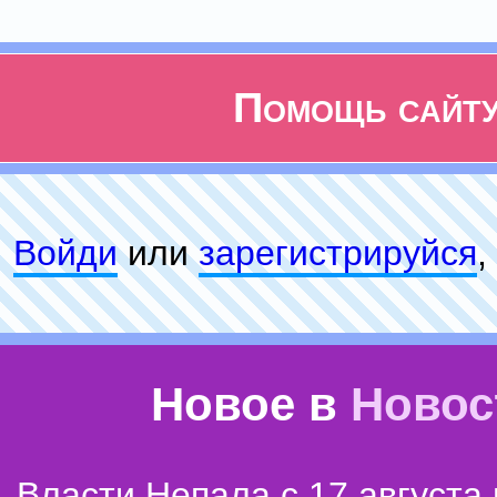
Помощь сайт
Войди
или
зарeгиcтpируйся
,
Новое в
Новос
Власти Непала с 17 августа