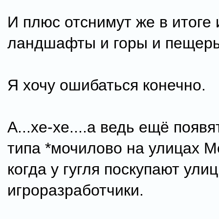
И плюс отснимут же в итоге 
ландшафты и горы и пещер
Я хочу ошибаться конечно.
А...хе-хе....а ведь ещё появ
типа *мочилово на улицах Мо
когда у гугля поскупают ули
игроразработчики.