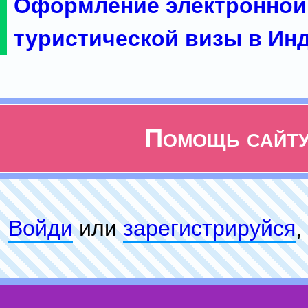
Оформление электронной
туристической визы в Ин
Помощь сайт
Войди
или
зарeгиcтpируйся
,