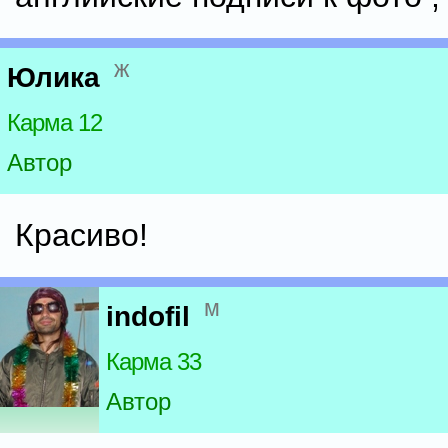
ж
Юлика
Карма 12
Автор
Красиво!
м
indofil
Карма 33
Автор