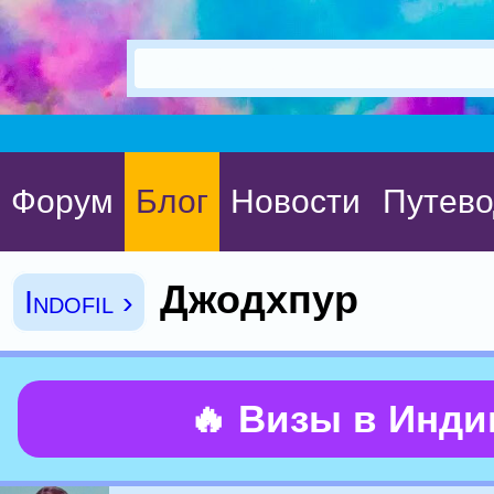
Форум
Блог
Новости
Путево
Джодхпур
Indofil ›
🔥 Визы в Инд