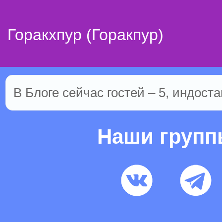
Горакхпур (Горакпур)
В Блоге сейчас гостей – 5, индоста
Наши груп