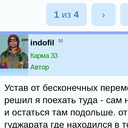
1
из
4
›
м
indofil
Карма 33
Автор
Устав от бесконечных перем
решил я поехать туда - сам 
и остаться там подольше. о
гуджарата где находился в т