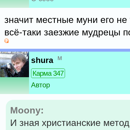
значит местные муни его не
всё-таки заезжие мудрецы п
м
shura
Карма 347
Автор
Moony:
И зная христианские мето