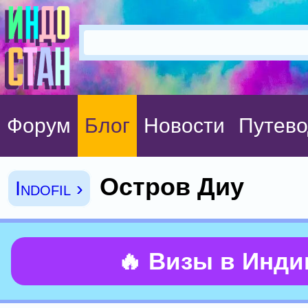
Форум
Блог
Новости
Путево
Остров Диу
Indofil ›
🔥 Визы в Инд