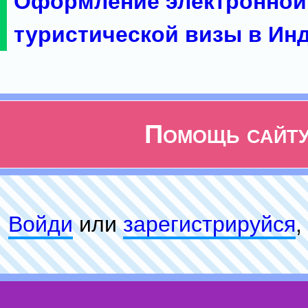
Оформление электронной
туристической визы в Ин
Помощь сайт
Войди
или
зарeгиcтpируйся
,