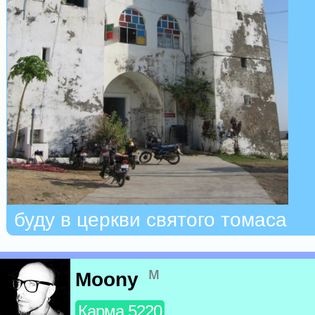
буду в церкви святого томаса
м
Moony
Карма 5220