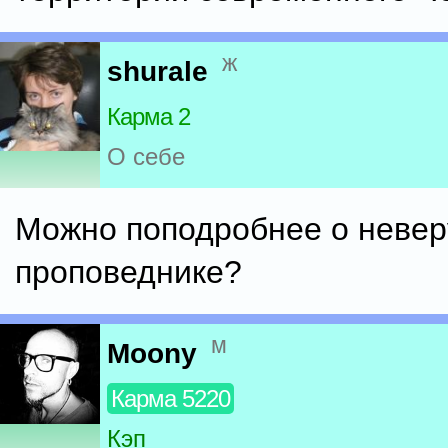
ж
shurale
Карма 2
О себе
Можно поподробнее о неве
проповеднике?
м
Moony
Карма 5220
Кэп