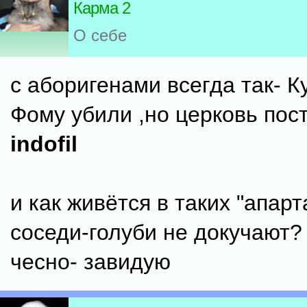
Карма 2
О себе
с аборигенами всегда так- К
Фому убили ,но церковь пос
indofil
и как живётся в таких "апар
соседи-голуби не докучают
чесно- завидую