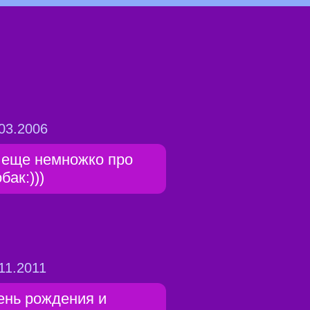
03.2006
 еще немножко про
бак:)))
11.2011
ень рождения и