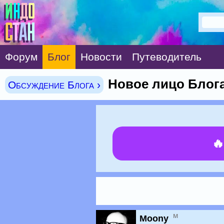
Форум
Блог
Новости
Путеводитель
Новое лицо Блог
Обсуждение Блога ›

м
Moony