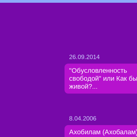
26.09.2014
"Обусловленность
свободой" или Как б
живой?...
8.04.2006
Ахобилам (Ахобалам)