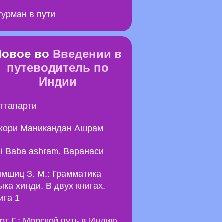
урман в пути
Новое во
Введении в
путеводитель по
Индии
ттапарти
хори Маникандан Ашрам
li Baba ashram. Варанаси
мшиц З. М.: Грамматика
ыка хинди. В двух книгах.
ига 1
рт Г.: Морской путь в Индию