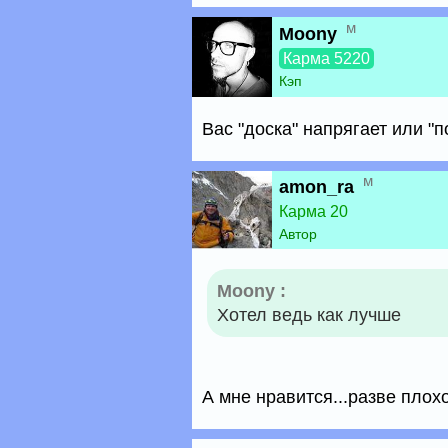
м
Moony
Карма 5220
Кэп
Вас "доска" напрягает или "
м
amon_ra
Карма 20
Автор
Moony :
Хотел ведь как лучше
А мне нравится...разве плох