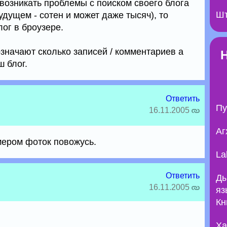
 возникать проблемы с поиском своего блога
Шт
удущем - сотен и может даже тысяч), то
лог в броузере.
начают сколько записей / комментариев а
 блог.
Ответить
Пу
16.11.2005
Аг
мером фоток повожусь.
La
Ответить
Ды
16.11.2005
яз
Кн
Ха