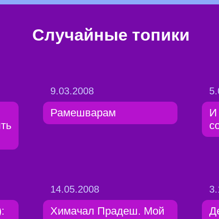
Случайные топики
9.03.2008
5.
Рамешварам
И
ыть
со
14.05.2008
3.
:
Химачал Прадеш. Мой
Д