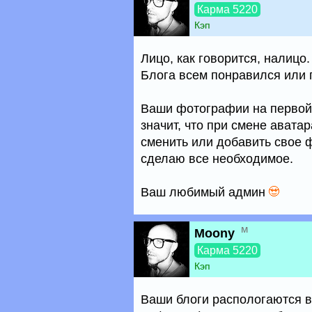
Карма 5220
Кэп
Лицо, как говорится, налицо
Блога всем понравился или п
Ваши фотографии на первой 
значит, что при смене авата
сменить или добавить свое 
сделаю все необходимое.
Ваш любимый админ
м
Moony
Карма 5220
Кэп
Ваши блоги распологаются в