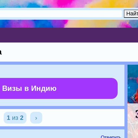
а
 Визы в Индию
1
из
2
›
Ответить