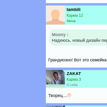
tambili
Карма 12
Автор
Moony :
Надеюсь, новый дизайн пе
Грандиозно! Вот это семейка
ZAKAT
Карма 3
О себе
Творец....