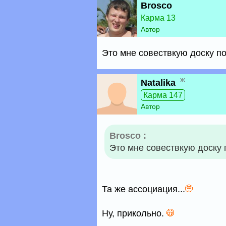
Brosco
Карма 13
Автор
Это мне совествкую доску п
ж
Natalika
Карма 147
Автор
Brosco :
Это мне совествкую доску 
Та же ассоциация...
Ну, прикольно.