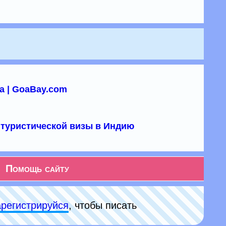
а | GoaBay.com
туристической визы в Индию
Помощь сайту
арeгиcтpируйся
, чтобы писать