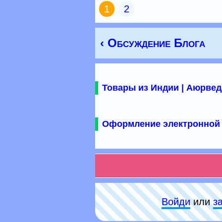
1
2
‹ Обсуждение Блога
Товары из Индии | Аюрвед
Оформление электронной 
Войди
или
з