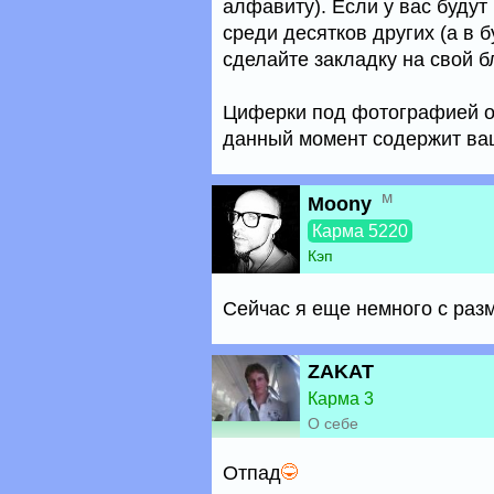
алфавиту). Если у вас будут
среди десятков других (а в б
сделайте закладку на свой б
Циферки под фотографией оз
данный момент содержит ваш
м
Moony
Карма 5220
Кэп
Сейчас я еще немного с раз
ZAKAT
Карма 3
О себе
Отпад