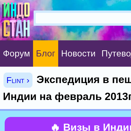
Форум
Блог
Новости
Путево
Экспедиция в пе
Flint ›
Индии на февраль 2013
🔥 Визы в Инд