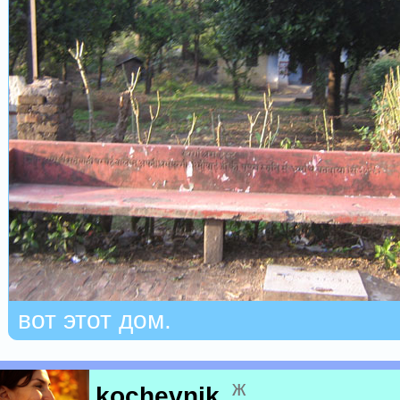
вот этот дом.
ж
kochevnik