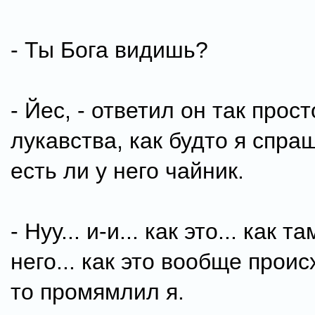
- Ты Бога видишь?
- Йес, - ответил он так прост
лукавства, как будто я спра
есть ли у него чайник.
- Нуу... и-и... как это... как т
него... как это вообще происх
то промямлил я.