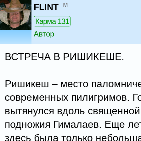
м
FLINT
Карма 131
Автор
ВСТРЕЧА В РИШИКЕШЕ.
Ришикеш – место паломнич
современных пилигримов. Г
вытянулся вдоль священной 
подножия Гималаев. Еще лет
здесь была только небольша