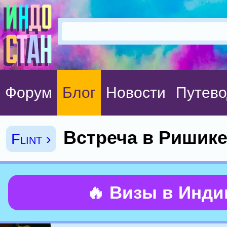
Форум
Блог
Новости
Путево
Встреча в Ришик
Flint ›
🔥 Визы в Инд