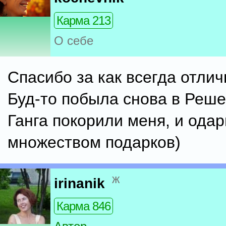
Карма 213
О себе
Спасибо за как всегда отлич
Буд-то побыла снова в Реше
Ганга покорили меня, и ода
множеством подарков)
ж
irinanik
Карма 846