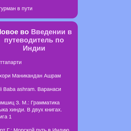
урман в пути
Новое во
Введении в
путеводитель по
Индии
ттапарти
хори Маникандан Ашрам
li Baba ashram. Варанаси
мшиц З. М.: Грамматика
ыка хинди. В двух книгах.
ига 1
рт Г.: Морской путь в Индию