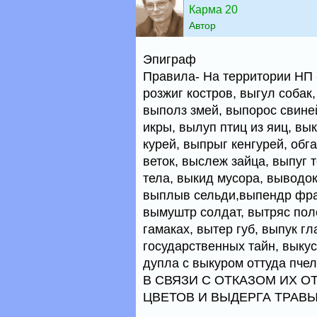
Карма 20
Автор
Эпиграф
Правила- На территории НП
розжиг костров, выгул собак,
выполз змей, выпорос свине
икры, вылуп птиц из яиц, вы
курей, выпрыг кенгурей, обг
веток, выслеж зайца, выпуг 
тела, выкид мусора, выводок
выплыв сельди,выпендр фрае
вымуштр солдат, вытряс пол
гамаках, вытер губ, выпук г
государственных тайн, выкус 
дупла с выкуром оттуда п
В СВЯЗИ С ОТКАЗОМ ИХ 
ЦВЕТОВ И ВЫДЕРГА ТРАВЫ