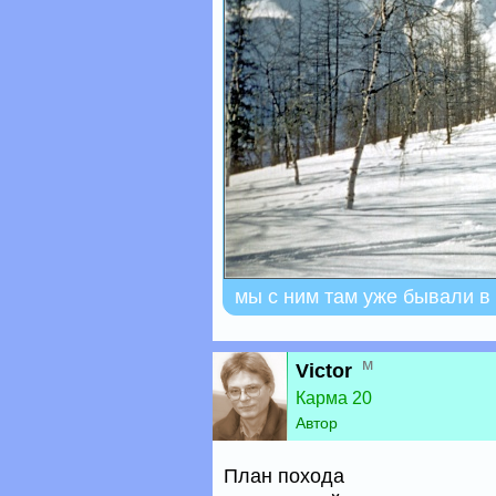
мы с ним там уже бывали 
м
Victor
Карма 20
Автор
План похода