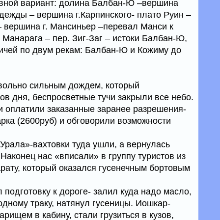
вной вариант: долина Балбан-Ю –вершина
дежды – вершина г.Карпинского- плато Руин –
– вершина г. Мансиньер –перевал Манси к
. Манарага – пер. Зиг-Заг – истоки Балбан-Ю,
гичей по двум рекам: Балбан-Ю и Кожиму до
овольно сильным дождем, который
ов дня, беспросветные тучи закрыли все небо.
и оплатили заказанные заранее разрешения-
арка (2600руб) и обговорили возможности
Урала»-вахтовки туда ушли, а вернулась
 Наконец нас «вписали» в группу туристов из
рату, который оказался гусенечным бортовым
подготовку к дороге- залил куда надо масло,
дному траку, натянул гусеницы. Иошкар-
рищем в кабину, стали грузиться в кузов,