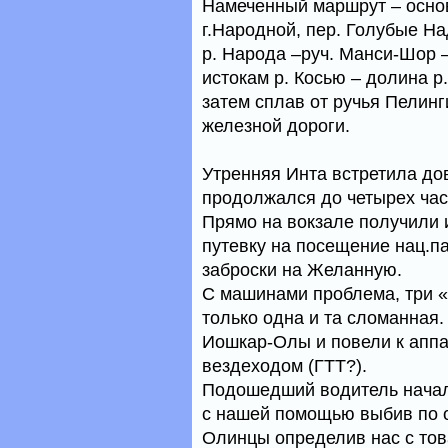
Намеченный маршрут – осно
г.Народной, пер. Голубые На
р. Народа –руч. Манси-Шор 
истокам р. Косью – долина р
затем сплав от ручья Пелин
железной дороги.
Утренняя Инта встретила д
продолжался до четырех час
Прямо на вокзале получили 
путевку на посещение нац.п
заброски на Желанную.
С машинами проблема, три «
только одна и та сломанная.
Иошкар-Олы и повели к аппа
вездеходом (ГТТ?).
Подошедший водитель начал 
с нашей помощью выбив по о
Олинцы определив нас с това