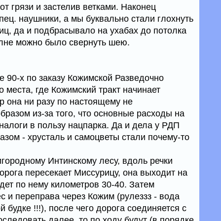
от грязи и застелив ветками. Наконец
пец. наушники, а мы буквально стали глохнуть
ниц, да и подбрасывало на ухабах до потолка
лне можно было свернуть шею.
е 90-х по заказу Кожимской Разведочно
 места, где Кожимский тракт начинает
ор она ни разу по настоящему не
бразом из-за того, что основные расходы на
алоги в пользу нацпарка. Да и дела у РДП
зом - хрусталь и самоцветы стали почемy-то
игородному Интинскому лесу, вдоль речки
орога пересекает Миссурицу, она выходит на
дет по нему километров 30-40. Затем
 и переправа через Кожим (рулеззз - вода
 будке !!!), после чего дорога соединяется с
следовать далее, то по ходу будут (в порядке