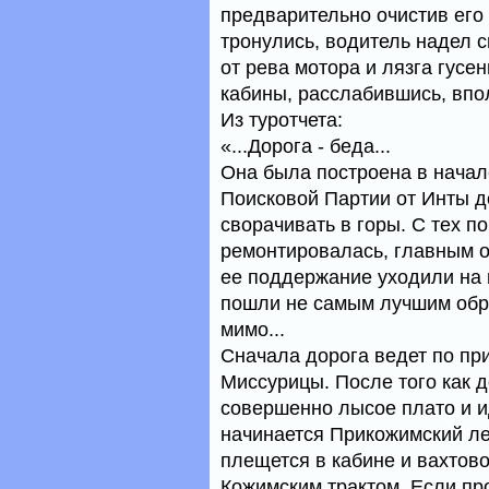
предварительно очистив его 
тронулись, водитель надел с
от рева мотора и лязга гусе
кабины, расслабившись, впо
Из туротчета:
«...Дорога - беда...
Она была построена в начал
Поисковой Партии от Инты до
сворачивать в горы. С тех п
ремонтировалась, главным о
ее поддержание уходили на н
пошли не самым лучшим обра
мимо...
Сначала дорога ведет по пр
Миссурицы. После того как д
совершенно лысое плато и и
начинается Прикожимский лес
плещется в кабине и вахтовой
Кожимским трактом. Если про