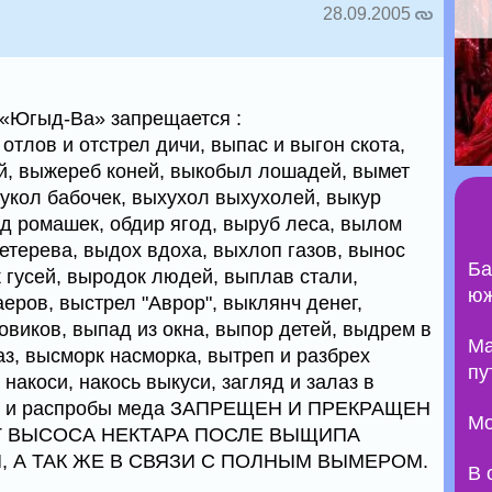
28.09.2005
 «Югыд-Ва» запрещается :
 отлов и отстрел дичи, выпас и выгон скота,
й, выжереб коней, выкобыл лошадей, вымет
кукол бабочек, выхухол выхухолей, выкур
ад ромашек, обдир ягод, выруб леса, вылом
тетерева, выдох вдоха, выхлоп газов, вынос
Ба
 гусей, выродок людей, выплав стали,
юж
ров, выстрел "Аврор", выклянч денег,
овиков, выпад из окна, выпор детей, выдрем в
Ma
лаз, высморк насморка, вытреп и разбрех
пу
накоси, накось выкуси, загляд и залаз в
чел и распробы меда ЗАПРЕЩЕН И ПРЕКРАЩЕН
Мо
ОТ ВЫСОСА НЕКТАРА ПОСЛЕ ВЫЩИПА
, А ТАК ЖЕ В СВЯЗИ С ПОЛНЫМ ВЫМЕРОМ.
В 