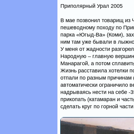
Приполярный Урал 2005
В мае позвонил товарищ из 
пешеводному походу по При
парка «Югыд-Ва» (Коми), за
ним там уже бывали в лыжно
У меня от жадности разгорел
Народную – главную вершину
Манарагой, а потом сплавить
Жизнь расставила хотелки по
отпали по разным причинам (
автоматически ограничило в
надрываясь нести на себе -35
прикопать (катамаран и част
сделать круг по горной част