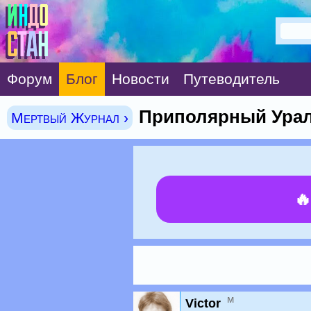
Форум
Блог
Новости
Путеводитель
Приполярный Урал
Мертвый Журнал ›

м
Victor