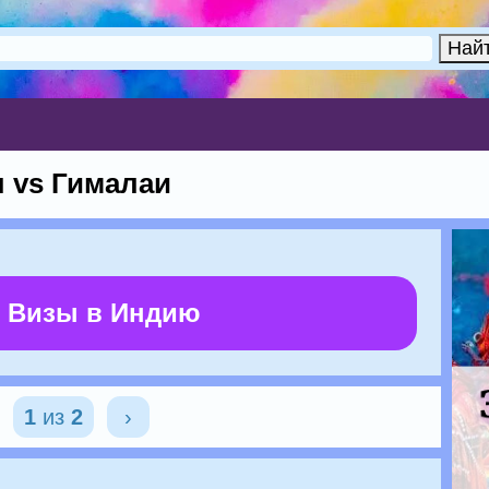
 vs Гималаи
 Визы в Индию
1
из
2
›