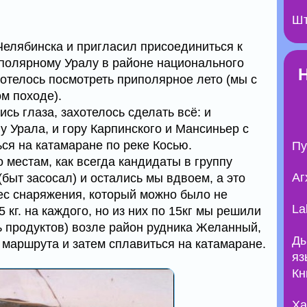
Шт
Челябинска и пригласил присоединиться к
полярному Уралу в районе национального
хотелось посмотреть приполярное лето (мы с
м походе).
ись глаза, захотелось сделать всё: и
 Урала, и гору Карпинского и Мансиньер с
ся на катамаране по реке Косью.
Пу
 местам, как всегда кандидаты в группу
Аг
быт засосал) и остались мы вдвоем, а это
ес снаряжения, который можно было не
La
 кг. на каждого, но из них по 15кг мы решили
ь продуктов) возле район рудника Желанный,
Ды
и маршрута и затем сплавиться на катамаране.
яз
Кн
Ха