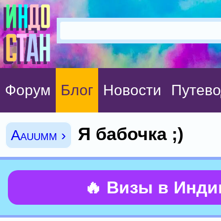
Форум
Блог
Новости
Путево
Я бабочка ;)
Aauumm ›
🔥 Визы в Инд