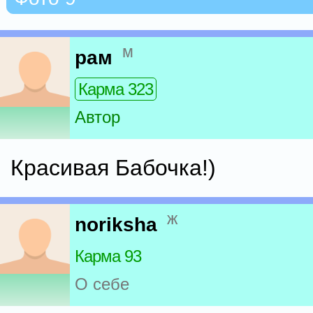
м
рам
Карма 323
Автор
Красивая Бабочка!)
ж
noriksha
Карма 93
О себе