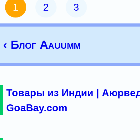
1
2
3
‹ Блог Aauumm
Товары из Индии | Аюрвед
GoaBay.com