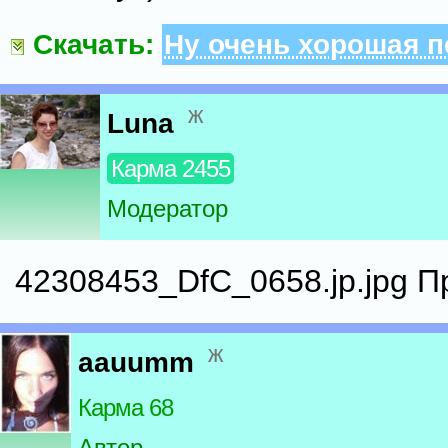
Скачать:
Ну очень хорошая п
ж
Luna
Карма 2455
Модератор
42308453_DfC_0658.jp.jpg Пр
ж
aauumm
Карма 68
Автор