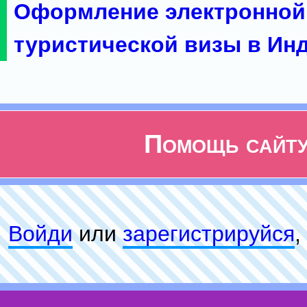
Оформление электронной
туристической визы в Ин
Помощь сайт
Войди
или
зарeгиcтpируйся
,