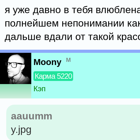
я уже давно в тебя влюблена
полнейшем непонимании как
дальше вдали от такой красот
м
Moony
Карма 5220
Кэп
aauumm
y.jpg