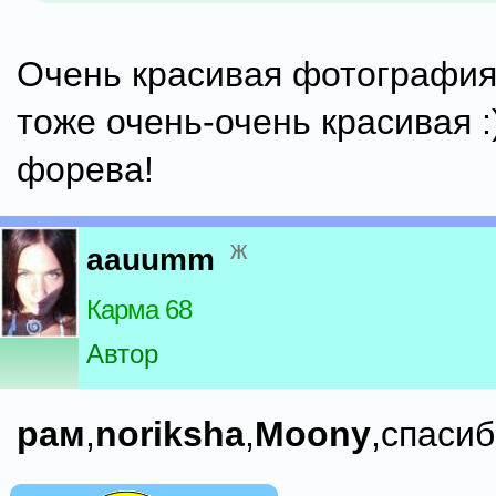
Очень красивая фотография
тоже очень-очень красивая :
форева!
ж
aauumm
Карма 68
Автор
рам
,
noriksha
,
Moony
,спасиб