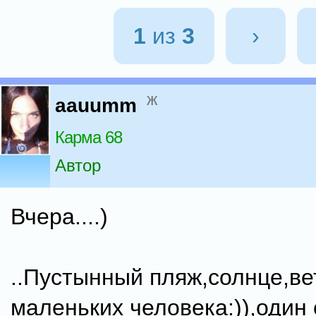
1
из
3
›
ж
aauumm
Карма 68
Автор
Вчера....)
..Пустынный пляж,солнце,ве
маленьких человека:)),один 