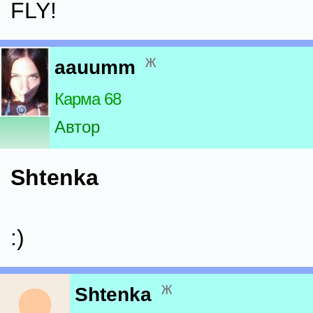
FLY!
ж
aauumm
Карма 68
Автор
Shtenka
:)
ж
Shtenka