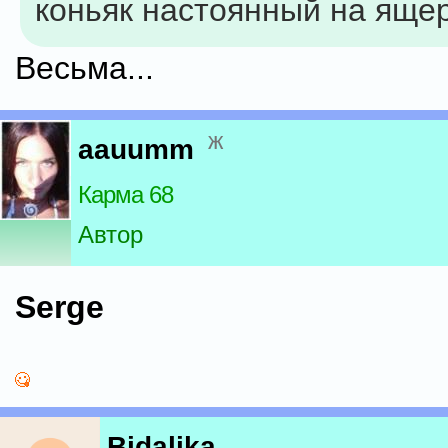
коньяк настоянный на яще
Весьма...
ж
aauumm
Карма 68
Автор
Serge
Bidalika