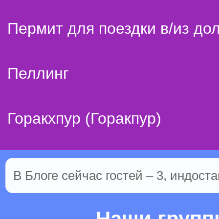
Пермит для поездки в/из до
Пеллинг
Горакхпур (Горакпур)
В Блоге сейчас гостей – 3, индоста
Наши груп