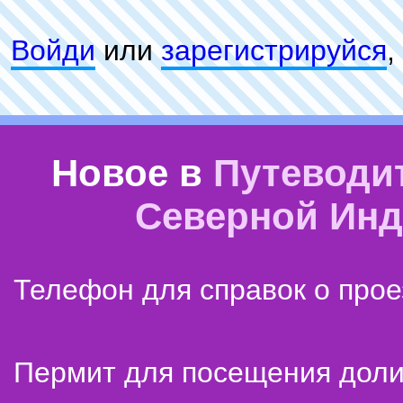
Войди
или
зарeгиcтpируйся
,
Новое в
Путеводи
Северной Ин
Телефон для справок о прое
Пермит для посещения дол