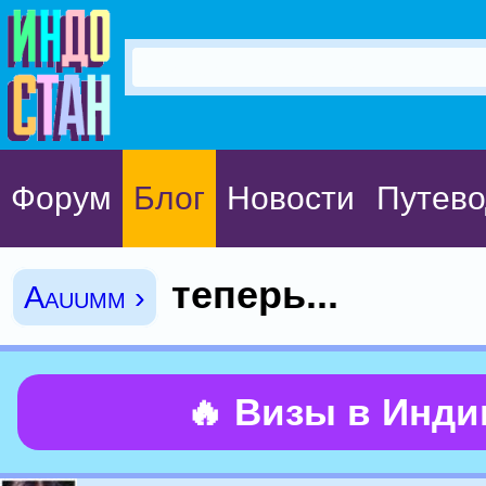
Форум
Блог
Новости
Путево
теперь...
Aauumm ›
🔥 Визы в Инд