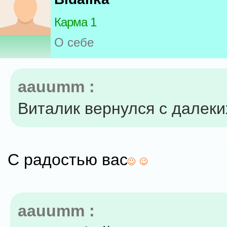
Карма 1
О себе
aauumm :
Виталик вернулся с далеких
С радостью вас
aauumm :