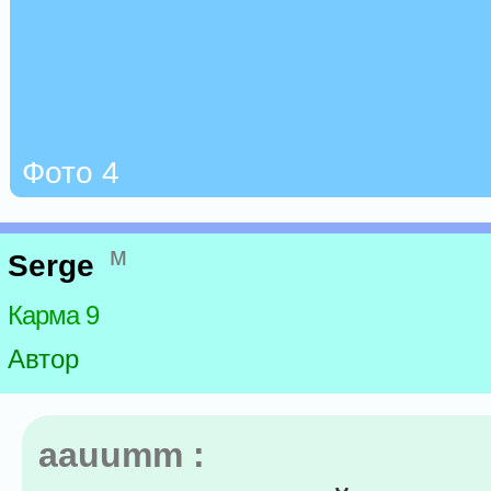
Фото 4
м
Serge
Карма 9
Автор
aauumm :