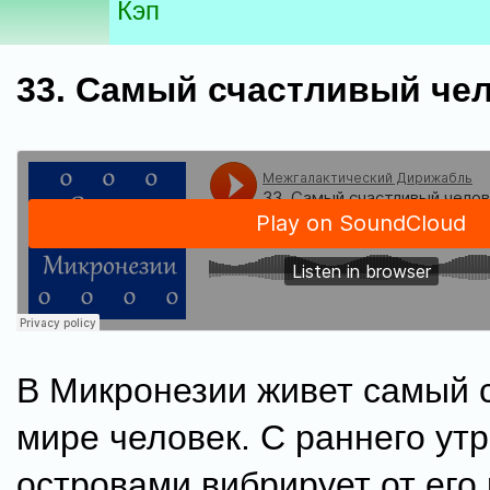
Кэп
33. Самый счастливый че
В Микронезии живет самый 
мире человек. С раннего ут
островами вибрирует от его