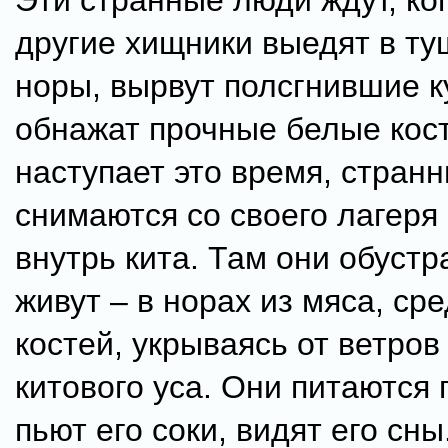
Эти странные люди ждут, ког
другие хищники выедят в ту
норы, вырвут полсгнившие к
обнажат прочные белые кост
наступает это время, стран
снимаются со своего лагеря 
внутрь кита. Там они обустр
живут – в норах из мяса, сре
костей, укрываясь от ветров
китового уса. Они питаются 
пьют его соки, видят его сны