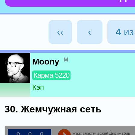
‹‹
‹
4
и
м
Moony
Карма 5220
Кэп
30. Жемчужная сеть