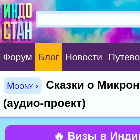
Форум
Блог
Новости
Путево
Сказки о Микро
Moony ›
(аудио-проект)
🔥 Визы в Инд