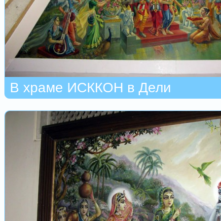
В храме ИСККОН в Дели