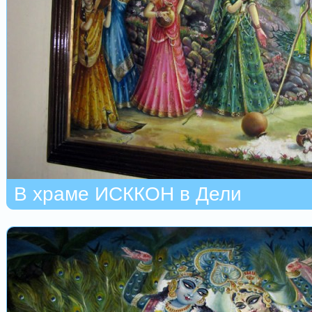
В храме ИСККОН в Дели