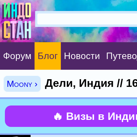
Форум
Блог
Новости
Путево
Дели, Индия // 1
Moony ›
🔥 Визы в Инд