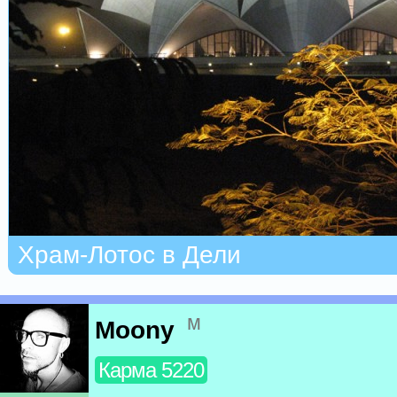
Храм-Лотос в Дели
м
Moony
Карма 5220