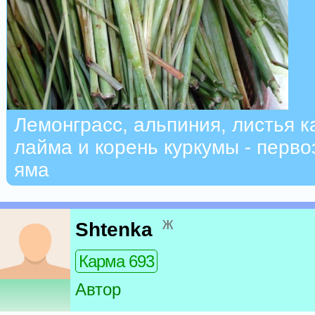
Лемонграсс, альпиния, листья к
лайма и корень куркумы - перв
яма
ж
Shtenka
Карма 693
Автор