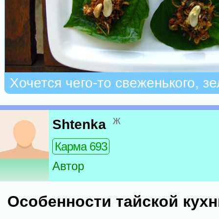
Хочется чего-то свеженького, з
ж
Shtenka
Карма 693
Автор
Особенности тайской кухн