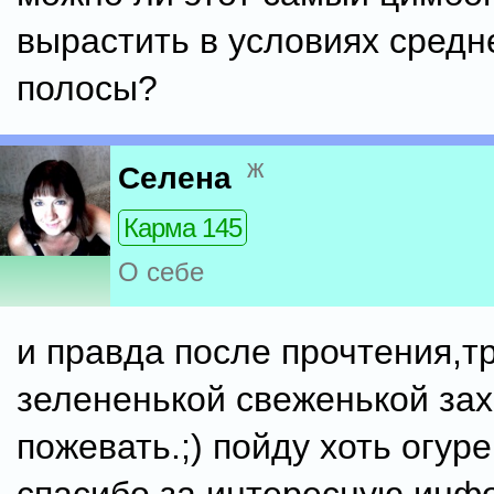
вырастить в условиях средн
полосы?
ж
Селена
Карма 145
О себе
и правда после прочтения,т
зелененькой свеженькой за
пожевать.;) пойду хоть огуре