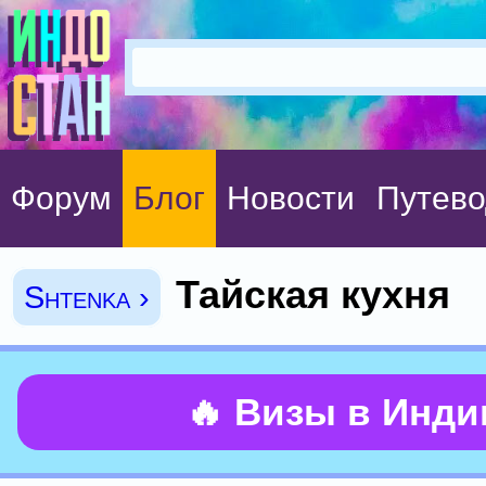
Форум
Блог
Новости
Путево
Тайская кухня
Shtenka ›
🔥 Визы в Инд