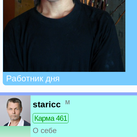
Работник дня
м
staricc
Карма 461
О себе