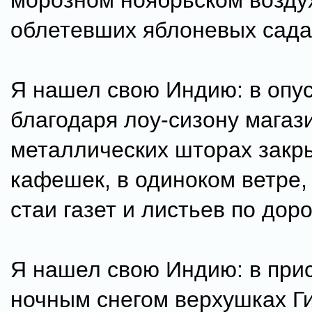
морозном ноябрьском возду
облетевших яблоневых сада
Я нашел свою Индию: в опу
благодаря лоу-сизону магази
металлических шторах закр
кафешек, в одиноком ветре
стаи газет и листьев по дор
Я нашел свою Индию: в при
ночным снегом верхушках Г