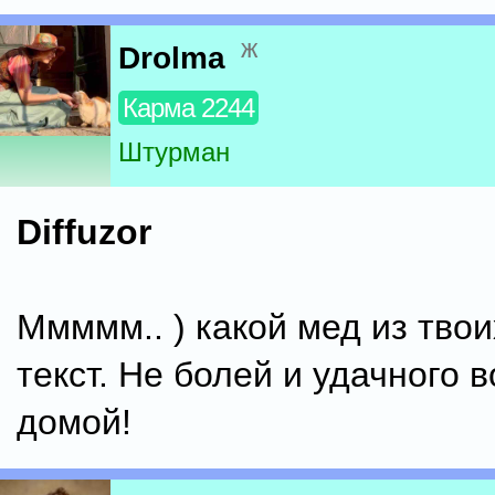
ж
Drolma
Карма 2244
Штурман
Diffuzor
Ммммм.. ) какой мед из твои
текст. Не болей и удачного
домой!