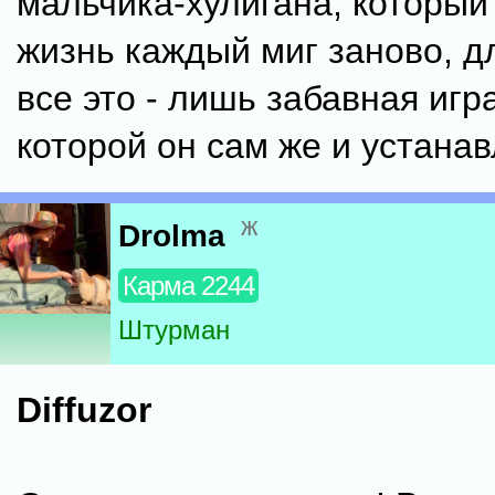
мальчика-хулигана, который
жизнь каждый миг заново, д
все это - лишь забавная игр
которой он сам же и устанавл
ж
Drolma
Карма 2244
Штурман
Diffuzor