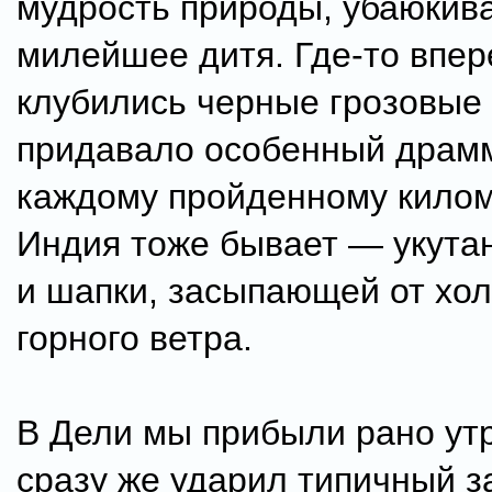
мудрость природы, убаюкив
милейшее дитя. Где-то впер
клубились черные грозовые 
придавало особенный драм
каждому пройденному килом
Индия тоже бывает — укута
и шапки, засыпающей от хо
горного ветра.
В Дели мы прибыли рано утр
сразу же ударил типичный з