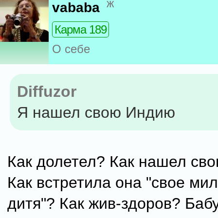
ж
vababa
Карма 189
О себе
Diffuzor
Я нашел свою Индию
Как долетел? Как нашел св
Как встретила она "свое ми
дитя"? Как жив-здоров? Баб