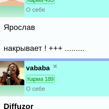
О себе
Ярослав
накрывает ! +++ .........
ж
vababa
Карма 189
О себе
Diffuzor