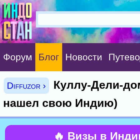
Форум
Блог
Новости
Путево
Куллу-Дели-дом
Diffuzor ›
нашел свою Индию)
🔥 Визы в Инд