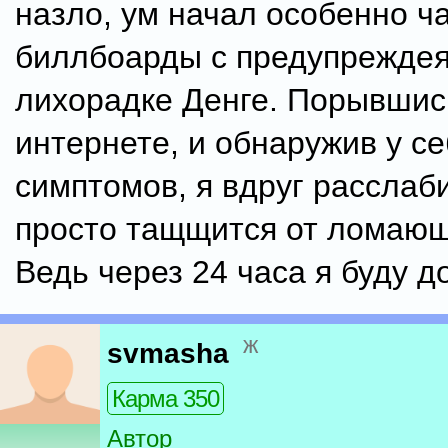
назло, ум начал особенно ч
биллбоарды с предупрежде
лихорадке Денге. Порывшис
интернете, и обнаружив у с
симптомов, я вдруг расслаб
просто тащщится от ломающ
Ведь через 24 часа я буду д
ж
svmasha
Карма 350
Автор