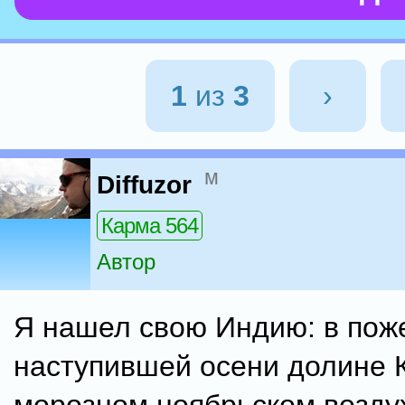
1
из
3
›
м
Diffuzor
Карма 564
Автор
Я нашел свою Индию: в пож
наступившей осени долине К