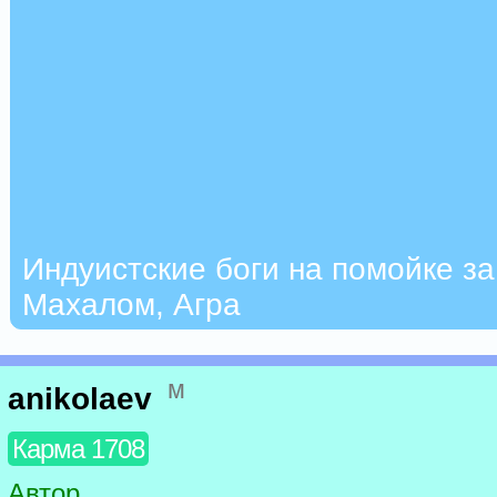
Индуистские боги на помойке з
Махалом, Агра
м
anikolaev
Карма 1708
Автор