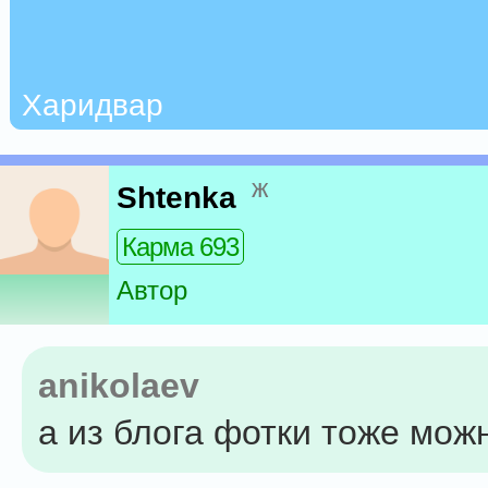
Харидвар
ж
Shtenka
Карма 693
Автор
anikolaev
а из блога фотки тоже мож