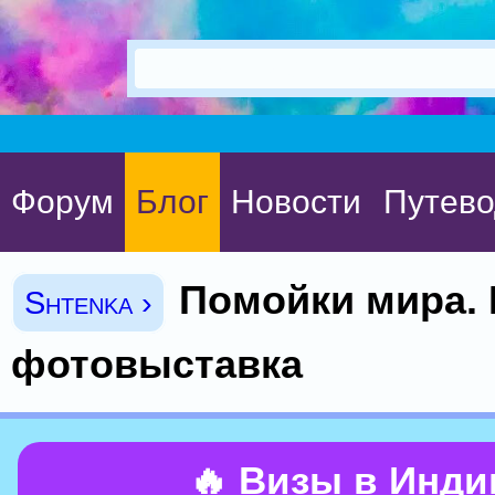
Форум
Блог
Новости
Путево
Помойки мира.
Shtenka ›
фотовыставка
🔥 Визы в Инд