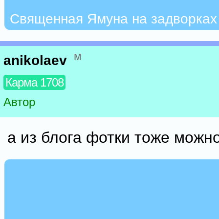
Священная Ямуна на задворках
м
anikolaev
Карма 1708
Автор
а из блога фотки тоже можн