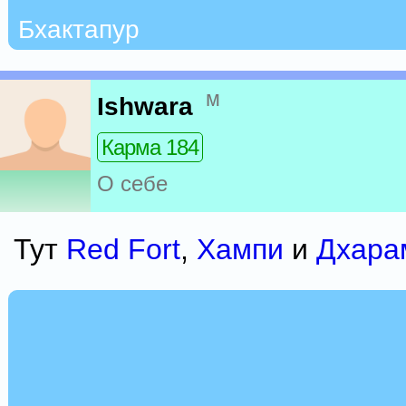
Бхактапур
м
Ishwara
Карма 184
О себе
Тут
Red Fort
,
Хампи
и
Дхара