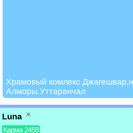
Храмовый комлекс Джагешвар,н
Алморы.Уттаранчал
ж
Luna
Карма 2458