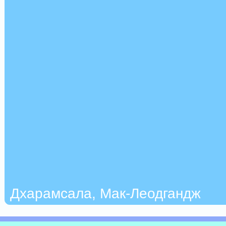
Дхарамсала, Мак-Леодгандж