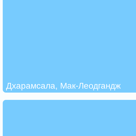
Дхарамсала, Мак-Леодгандж