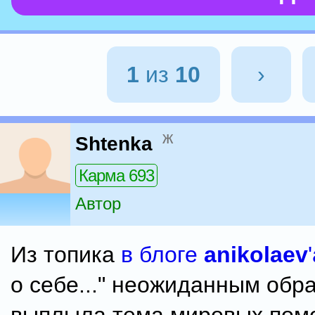
1
из
10
›
ж
Shtenka
Карма 693
Автор
Из топика
в блоге
anikolaev
о себе..." неожиданным обр