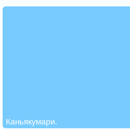
Каньякумари.