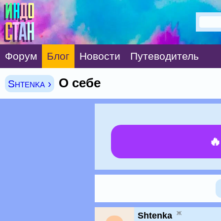
Форум
Блог
Новости
Путеводитель
О себе
Shtenka ›

ж
Shtenka