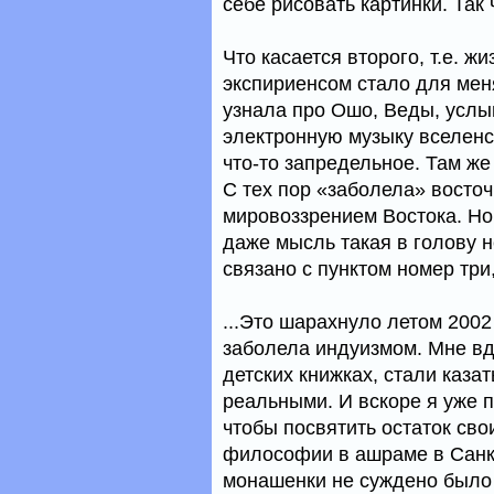
себе рисовать картинки. Так
Что касается второго, т.е. 
экспириенсом стало для мен
узнала про Ошо, Веды, услы
электронную музыку вселенс
что-то запредельное. Там ж
С тех пор «заболела» восто
мировоззрением Востока. Но 
даже мысль такая в голову н
связано с пунктом номер три,
...Это шарахнуло летом 2002 
заболела индуизмом. Мне вд
детских книжках, стали каза
реальными. И вскоре я уже 
чтобы посвятить остаток св
философии в ашраме в Санкт
монашенки не суждено было 