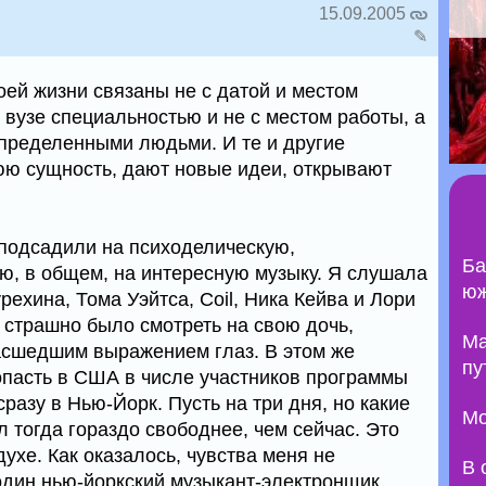
15.09.2005
✎
й жизни связаны не с датой и местом
 вузе специальностью и не с местом работы, а
пределенными людьми. И те и другие
ю сущность, дают новые идеи, открывают
 подсадили на психоделическую,
Ба
ю, в общем, на интересную музыку. Я слушала
юж
урехина, Тома Уэйтса, Coil, Ника Кейва и Лори
страшно было смотреть на свою дочь,
Ma
асшедшим выражением глаз. В этом же
пу
опасть в США в числе участников программы
сразу в Нью-Йорк. Пусть на три дня, но какие
Мо
л тогда гораздо свободнее, чем сейчас. Это
духе. Как оказалось, чувства меня не
В 
один нью-йоркский музыкант-электронщик