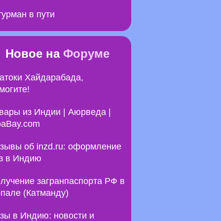
урман в пути
Новое на
Форуме
атоки Хайдарабада,
могите!
вары из Индии | Аюрведа |
aBay.com
зывы об inzd.ru: оформление
з в Индию
лучение загранпаспорта РФ в
пале (Катманду)
зы в Индию: новости и