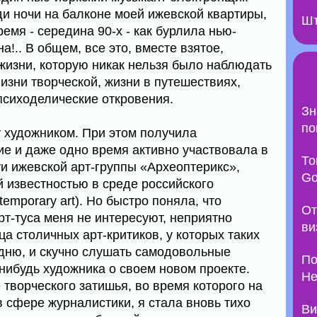
ди ночи на балконе моей ижевской квартиры,
Шт
ремя - середина 90-х - как бурлила нью-
!.. В общем, все это, вместе взятое,
 жизни, которую никак нельзя было наблюдать
изни творческой, жизни в путешествиях,
психоделические откровения.
Зн
по
у художником. При этом получила
е и даже одно время активно участвовала в
То
и ижевской арт-группы «Археоптерикс»,
Go
известностью в среде российского
emporary art). Но быстро поняла, что
От
т-туса меня не интересуют, неприятно
ви
а столичных арт-критиков, у которых таких
 дню, и скучно слушать самодовольные
По
нибудь художника о своем новом проекте.
Не
е творческого затишья, во время которого на
 сфере журналистики, я стала вновь тихо
Ви