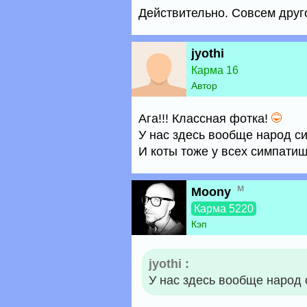
Действительно. Совсем друго
jyothi
Карма 16
Автор
Ага!!! Классная фотка!
У нас здесь вообще народ с
И коты тоже у всех симпат
м
Moony
Карма 5220
Кэп
jyothi :
У нас здесь вообще народ