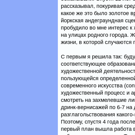
рассказывал, покуривая сре
какое же это было золотое в
йоркская андеграундная сцена
пробудило во мне интерес к
на улицах родного города. Ж
жизни, в которой случаются 
С первым я решила так: буд
соответствующее образовани
художественной деятельност
пользующейся определенной 
современного искусства (cont
художественный процесс и ар
смотреть на захмелевшие лиц
дринк-вернисажей по 6-7 на
разглагольствования какого-
Поэтому, спустя 4 года посл
первый план вышла работа в