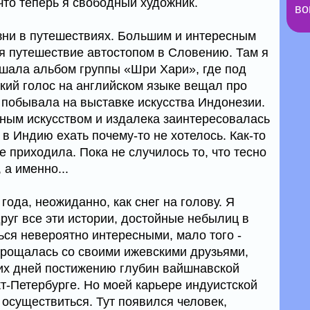
 что теперь я свободный художник.
во
жизни в путешествиях. Большим и интересным
я путешествие автостопом в Словению. Там я
шала альбом группы «Шри Хари», где под
кий голос на английском языке вещал про
е побывала на выставке искусства Индонезии.
чным искусством и издалека заинтересовалась
в Индию ехать почему-то не хотелось. Как-то
е приходила. Пока не случилось то, что тесно
 а именно...
года, неожиданно, как снег на голову. Я
руг все эти истории, достойные небылиц в
ться невероятно интересными, мало того -
прощалась со своими ижевскими друзьями,
оих дней постижению глубин вайшнавской
-Петербурге. Но моей карьере индуистской
осуществиться. Тут появился человек,