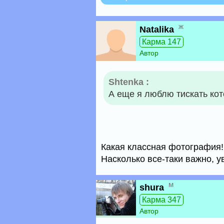
ж
Natalika
Карма 147
Автор
Shtenka :
А еще я люблю тискать кот
Какая классная фотография!
Насколько все-таки важно, у
м
shura
Карма 347
Автор