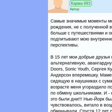
Карма 693
Автор
Самые значимые моменты мое
рождения, не с полученной в
больше с путешествиями и о
подпитывают мою внутренню
перспективы.
В 15 лет мои добрые друзья
альтернативную, авангардну
Doors, Sonic Youth, Сергея К
Андерсон вперемешку. Маме 
сидящую в наушниках с сум
возрасте меня угораздило п
по обмену школьниками. И - 
это были дни!!! Нью-Йорк бы
чувствовалось, витало в воз
обманывали. Спустя 12 лет 