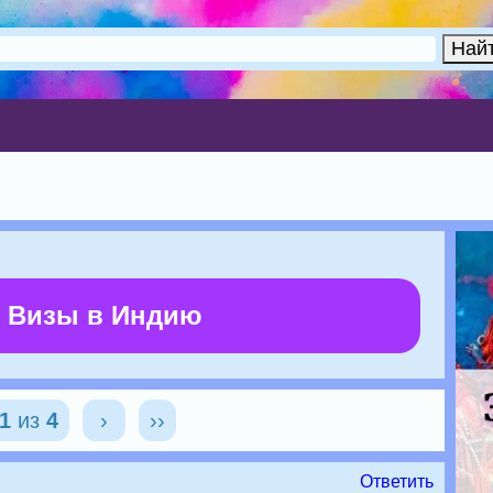
 Визы в Индию
1
из
4
›
››
Ответить