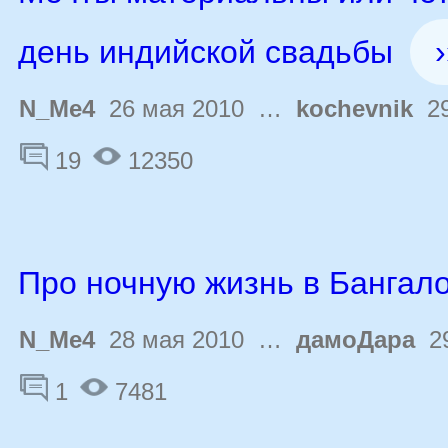
день индийской свадьбы
›
N_Me4
26 мая 2010 …
kochevnik
29
19
12350
Про ночную жизнь в Бангал
N_Me4
28 мая 2010 …
дамоДара
29
1
7481