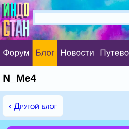
Форум
Блог
Новости
Путево
N_Me4
‹ Другой блог