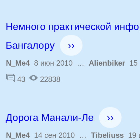
Немного практической инфо
Бангалору
››
N_Me4
8 июн 2010 …
Alienbiker
15 
43
22838
Дорога Манали-Ле
››
N_Me4
14 сен 2010 …
Tibeliuss
19 