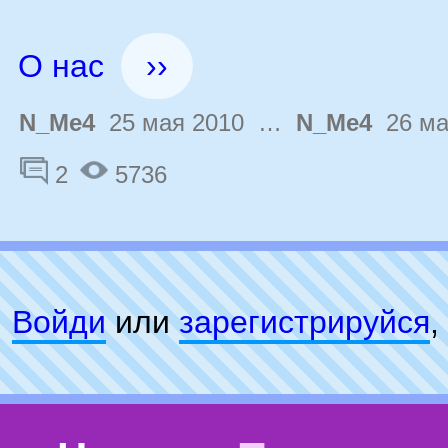
О нас
››
N_Me4
25 мая 2010 …
N_Me4
26 ма
2
5736
Войди
или
зарeгиcтpируйся
,