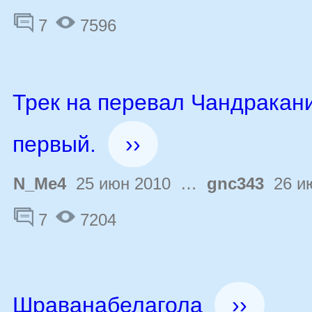
7
7596
Трек на перевал Чандракан
первый.
››
N_Me4
25 июн 2010 …
gnc343
26 ию
7
7204
Шраванабелагола
››