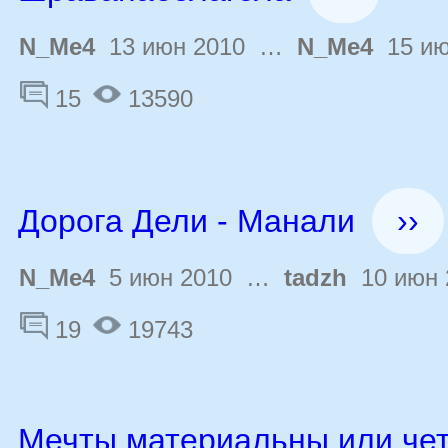
N_Me4
13 июн 2010 …
N_Me4
15 ию
15
13590
Дорога Дели - Манали
››
N_Me4
5 июн 2010 …
tadzh
10 июн 
19
19743
Мечты материальны или че