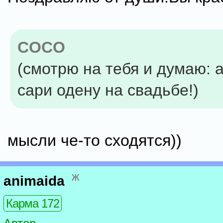
COCO
(смотрю на тебя и думаю: а
сари одену на свадьбе!)
мысли че-то сходятся))
ж
animaida
Карма 172