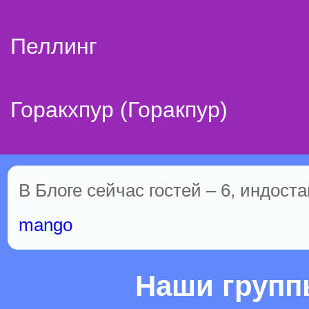
Пеллинг
Горакхпур (Горакпур)
В Блоге сейчас гостей – 6, индост
mango
Наши груп