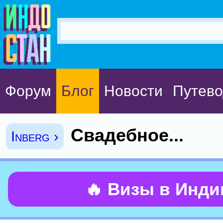
Форум
Блог
Новости
Путево
Свадебное...
Inberg ›
🔥 Визы в Инд