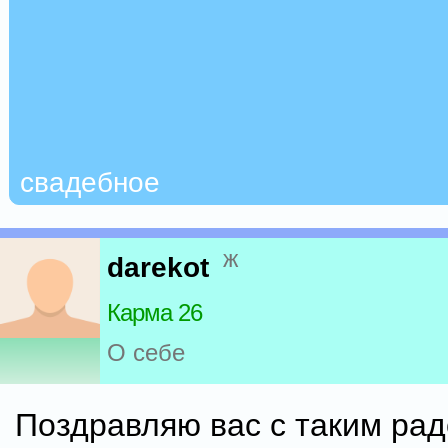
свадебное
ж
darekot
Карма 26
О себе
Поздравляю вас с таким ра