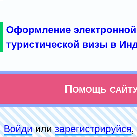
Оформление электронной
туристической визы в Ин
Помощь сайт
Войди
или
зарeгиcтpируйся
,