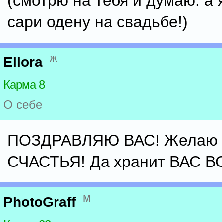
(смотрю на тебя и думаю: а 
сари одену на свадьбе!)
ж
Ellora
Карма 8
О себе
ПОЗДРАВЛЯЮ ВАС! Желаю
СЧАСТЬЯ! Да хранит ВАС 
м
PhotoGraff