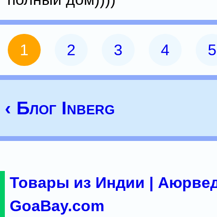
1
2
3
4
5
‹ Блог Inberg
Товары из Индии | Аюрвед
GoaBay.com