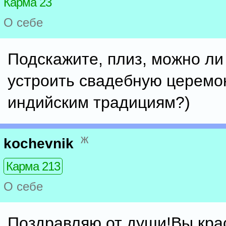
Карма 23
О себе
Подскажите, плиз, можно ли
устроить свадебную церемо
индийским традициям?)
ж
kochevnik
Карма 213
О себе
Поздравляю от души!Вы кра