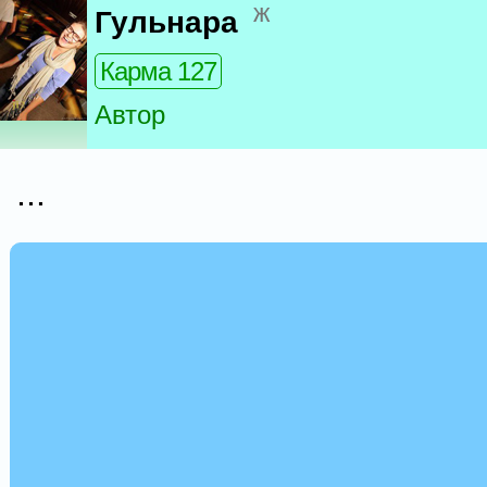
ж
Гульнара
Карма 127
Автор
...