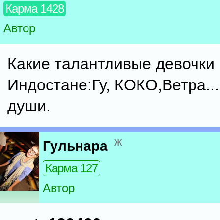
Карма 1428
Автор
Какие талантливые девочки
Индостане:Гу, КОКО,Ветра..
души.
ж
Гульнара
Карма 127
Автор