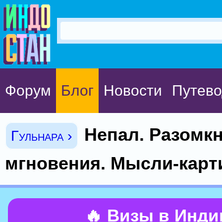
Форум
Блог
Новости
Путево
Непал. Разомк
Гульнара ›
мгновения. Мысли-карт
🔥 Визы в Инд