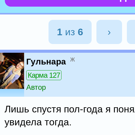
1
из
6
›
ж
Гульнара
Карма 127
Автор
Лишь спустя пол-года я поня
увидела тогда.