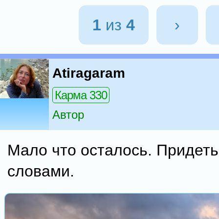
1
из
4
›
Atiragaram
Карма 330
Автор
Мало что осталось. Придеть
словами.