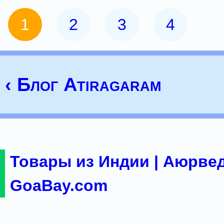
1
2
3
4
‹ Блог Atiragaram
Товары из Индии | Аюрвед
GoaBay.com