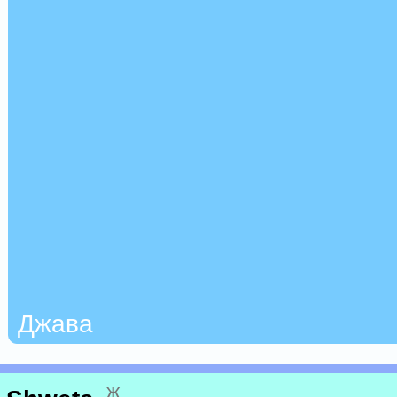
Джава
ж