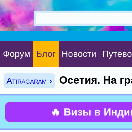
Форум
Блог
Новости
Путево
Осетия. На гр
Atiragaram ›
🔥 Визы в Инд