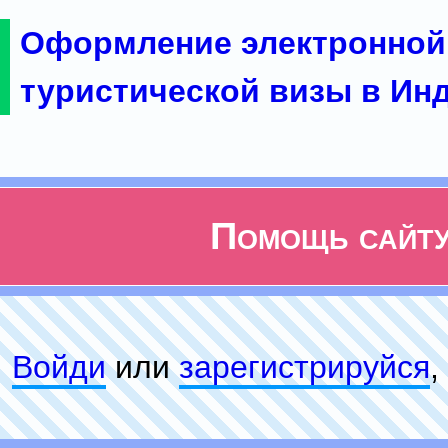
Оформление электронной
туристической визы в Ин
Помощь сайт
Войди
или
зарeгиcтpируйся
,