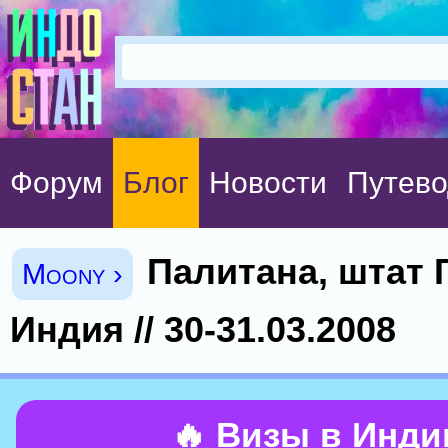
Форум
Блог
Новости
Путево
Палитана, штат 
Moony ›
Индия // 30-31.03.2008
🔥 Визы в Инд