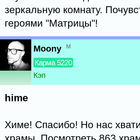
зеркальную комнату. Почувс
героями "Матрицы"!
м
Moony
Карма 5220
Кэп
hime
Химе! Спасибо! Но нас хват
храмы. Посмотреть 863 храм