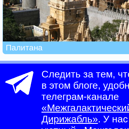
Палитана
Следить за тем, ч
в этом блоге, удоб
телеграм-канале
«Межгалактически
Дирижабль»
. У на