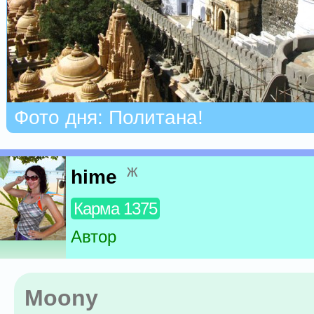
Фото дня: Политана!
ж
hime
Карма 1375
Автор
Moony