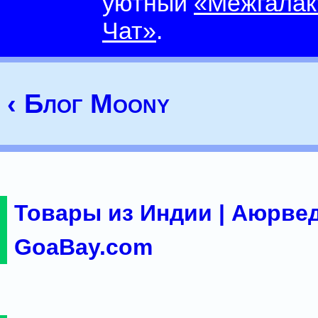
уютный
«Межгалак
Чат»
.
‹ Блог Moony
Товары из Индии | Аюрвед
GoaBay.com