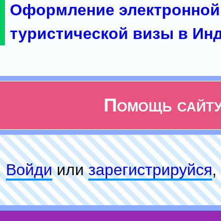
Оформление электронной
туристической визы в Ин
Помощь сайт
Войди
или
зарeгиcтpируйся
,