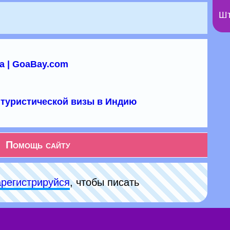
Шт
а | GoaBay.com
туристической визы в Индию
Помощь сайту
арeгиcтpируйся
, чтобы писать