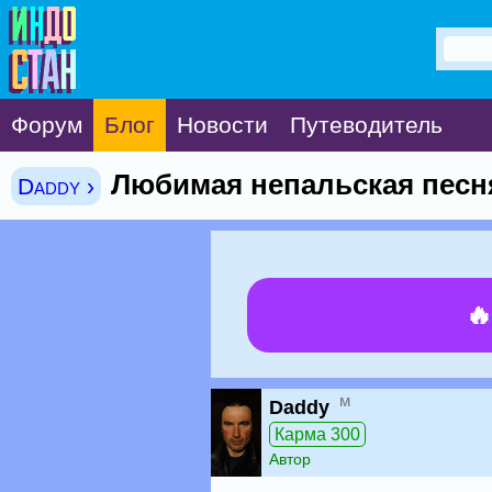
Форум
Блог
Новости
Путеводитель
Любимая непальская песня
Daddy ›

м
Daddy
Карма 300
Автор