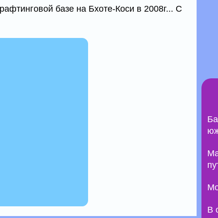
афтинговой базе на Бхоте-Коси в 2008г... С
Ба
юж
Ma
пу
Мо
В 