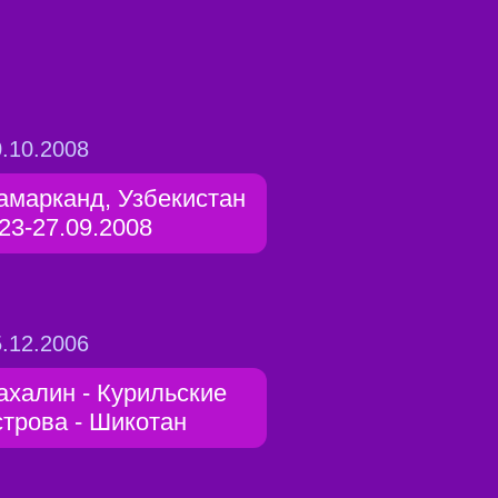
.10.2008
амарканд, Узбекистан
 23-27.09.2008
.12.2006
ахалин - Курильские
строва - Шикотан