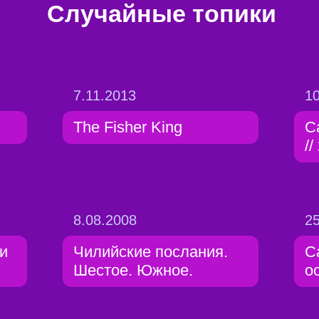
Случайные топики
7.11.2013
10
The Fisher King
С
//
8.08.2008
25
и
Чилийские послания.
С
Шестое. Южное.
о