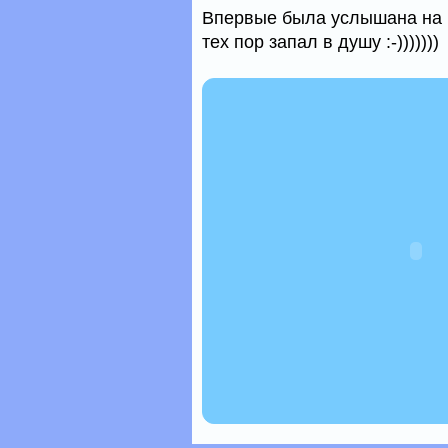
Впервые была услышана на р
тех пор запал в душу :-)))))))