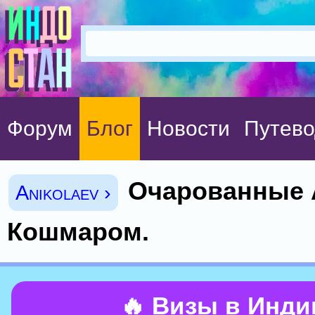
Форум
Блог
Новости
Путево
Очарованные 
Anikolaev ›
Кошмаром.
🔥 Визы в Инд