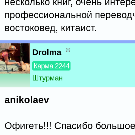
несколько книг, очень интере
профессиональной переводч
востоковед, китаист.
ж
Drolma
Карма 2244
Штурман
anikolaev
Офигеть!!! Спасибо большое