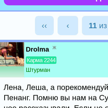
‹‹
‹
11
и
ж
Drolma
Карма 2244
Штурман
Лена, Леша, а порекомендуй
Пенанг. Помню вы нам на С