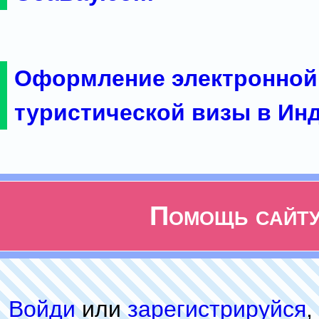
Оформление электронной
туристической визы в Ин
Помощь сайт
Войди
или
зарeгиcтpируйся
,