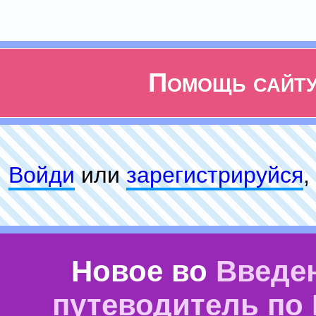
Помощь сайт
Войди
или
зарeгиcтpируйся
,
Новое во
Введе
путеводитель по