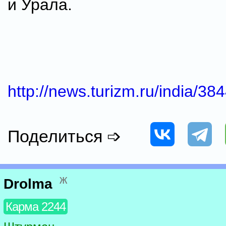
и Урала.
http://news.turizm.ru/india/38
Поделиться ➩
ж
Drolma
Карма 2244