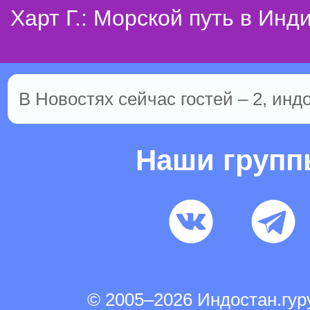
Харт Г.: Морской путь в Инд
В Новостях сейчас гостей – 2, инд
Наши груп
© 2005–2026 Индостан.гу