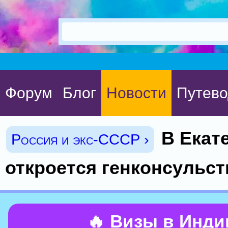
Форум
Блог
Новости
Путево
В Екат
Россия и экс-СССР ›
откроется генконсульс
🔥 Визы в Инд