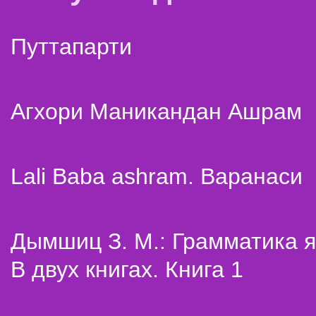
Путтапарти
Агхори Маникандан Ашрам
Lali Baba ashram. Варанаси
Дымшиц З. М.: Грамматика я
В двух книгах. Книга 1