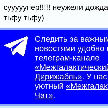
сууууупер!!!!! неужели дожд
тьфу тьфу)
Следить за важны
новостями удобно
телеграм-канале
«Межгалактически
Дирижабль»
. У на
уютный
«Межгалак
Чат»
.