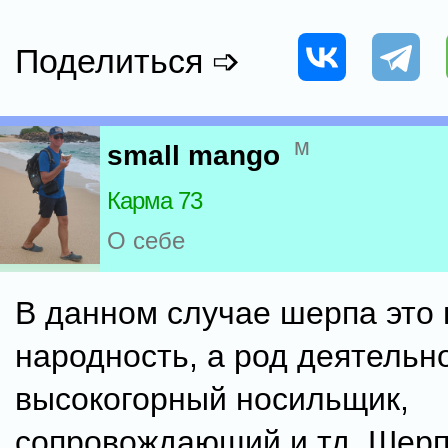
Поделиться ➩
м
small mango
Карма 73
О себе
В данном случае шерпа это 
народность, а род деятельно
высокогорный носильщик,
сопровождающий и тд. Шер