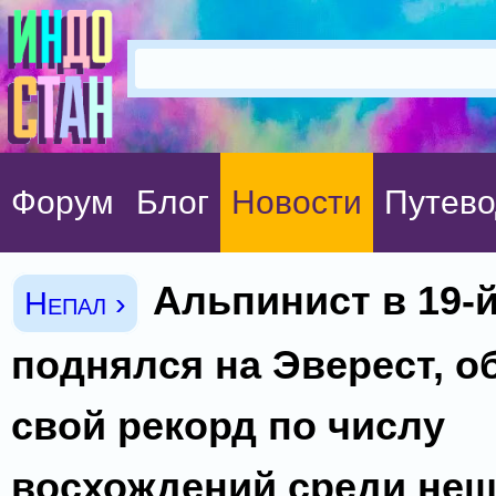
Форум
Блог
Новости
Путево
Альпинист в 19-й
Непал ›
поднялся на Эверест, о
свой рекорд по числу
восхождений среди не