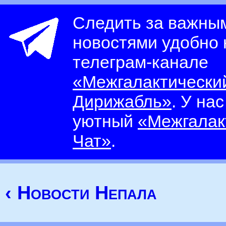
Следить за важны
новостями удобно
телеграм-канале
«Межгалактически
Дирижабль»
. У на
уютный
«Межгалак
Чат»
.
‹ Новости Непала