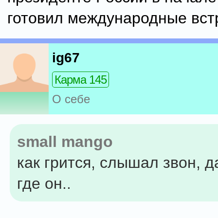
готовил международные вст
ig67
Карма 145
О себе
small mango
как грится, слышал звон, д
где он..