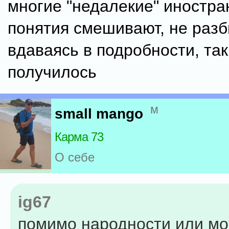
многие "недалекие" иностра
понятия смешивают, не разб
вдаваясь в подробности, так
получилось
м
small mango
Карма 73
О себе
ig67
помимо народности или м