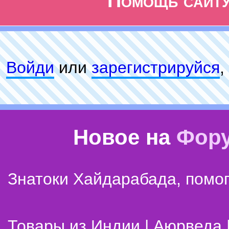
Помощь сайт
Войди
или
зарeгиcтpируйся
,
Новое на
Фор
Знатоки Хайдарабада, помог
Товары из Индии | Аюрведа 