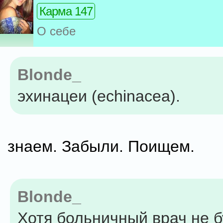
Карма 147
О себе
Blonde_
эхинацеи (echinacea).
знаем. Забыли. Поищем.
Blonde_
Хотя больничный врач не б