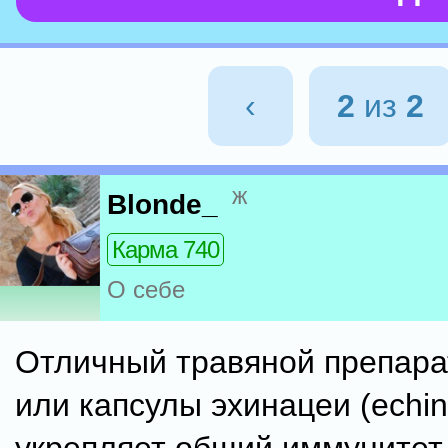
‹
2
из
2
ж
Blonde_
Карма 740
О себе
Отличный травяной препарат
или капсулы эхинацеи (echin