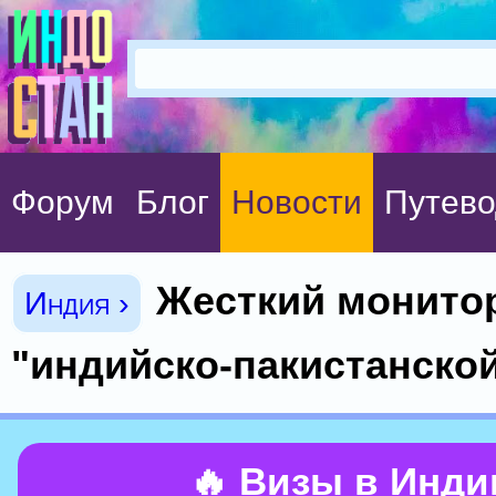
Форум
Блог
Новости
Путево
Жесткий монито
Индия ›
"индийско-пакистанской
🔥 Визы в Инд