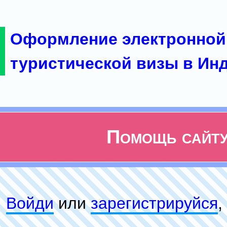
Оформление электронной
туристической визы в Ин
Помощь сайт
Войди
или
зарeгиcтpируйся
,