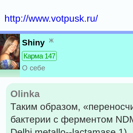
http://www.votpusk.ru/
ж
Shiny
Карма 147
О себе
Olinka
Таким образом, «переносч
бактерии с ферментом ND
Delhi metallo--lactamase 1)