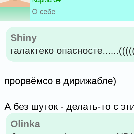
О себе
Shiny
галактеко опасносте......(((((
прорвёмсо в дирижабле)
А без шуток - делать-то с эт
Olinka