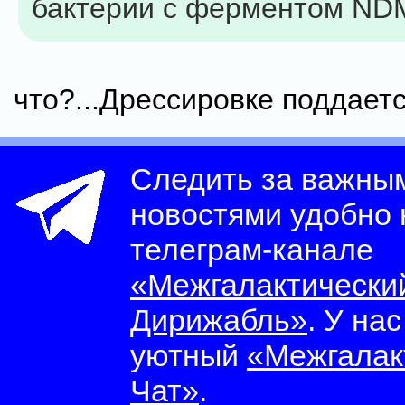
бактерии с ферментом ND
что?...Дрессировке поддаетс
Следить за важны
новостями удобно
телеграм-канале
«Межгалактически
Дирижабль»
. У на
уютный
«Межгалак
Чат»
.