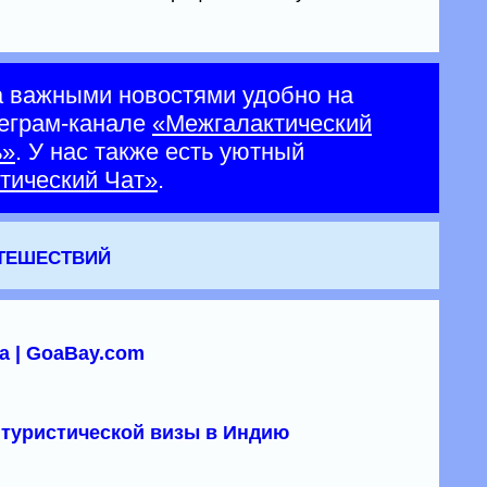
а важными новостями удобно на
еграм-канале
«Межгалактический
ь»
. У нас также есть уютный
тический Чат»
.
утешествий
а | GoaBay.com
туристической визы в Индию