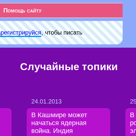
Помощь сайту
арeгиcтpируйся
, чтобы писать
Случайные топики
24.01.2013
25
В Кашмире может
В
начаться ядерная
р
война. Индия
э