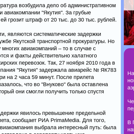
уратура возбудила дело об административном
 авиакомпании "Якутия". За грубые
й грозит штраф от 20 тыс. до 30 тыс. рублей.
ти, являются систематические задержки
лужбе Якутской транспортной прокуратуры. Но
 многих авиакомпаний – то в случае с
ются и факты действительно халатного
рских перевозок. Так, 27 ноября 2010 года в
мпания "Якутия" задержала авиарейс № ЯК783
На
и на 2 часа 59 минут. После прилета
но
казалось, что во "Внуково" была оставлена
аэ
торый они смогли получить только спустя
Че
пе
задержки явилось превышение предельной
ета, сообщает РИА PrimaMedia. Для того,
В 
 авиакомпания выбрала интересный путь: была
на