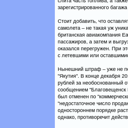
слита часть топлива, а такж
зарегистрированного багажа
Стоит добавить, что оставля
самолета – не такая уж уник
британская авиакомпания Ea
пассажиров, а затем и выгру
оказался перегружен. При эт
с летевшими или оставшимис
Нынешний штраф – уже не п
"Якутия". В конце декабря 2
рублей за необоснованный о
сообщением "Благовещенск Р
был отменен по "коммерческ
"недостаточное число прода
одностороннем порядке раст
однако, противоречит дейс