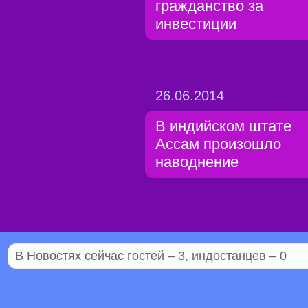
гражданство за
инвестиции
26.06.2014
В индийском штате
Ассам произошло
наводнение
В Новостях сейчас гостей – 3, индостанцев – 0