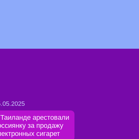
.05.2025
 Таиланде арестовали
оссиянку за продажу
лектронных сигарет