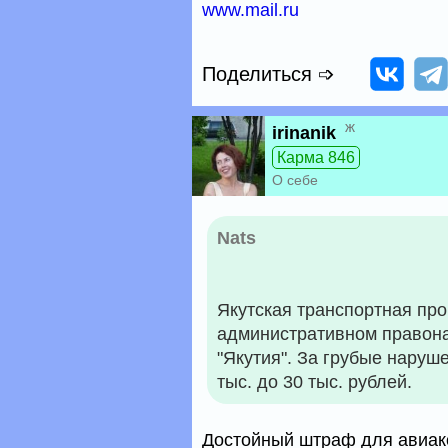
www.mail.ru
Поделиться ➩
ж
irinanik
Карма 846
О себе
Nats
Якутская транспортная про
административном правон
"Якутия". За грубые наруш
тыс. до 30 тыс. рублей.
Достойный штраф для авиак