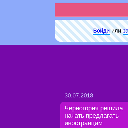
Войди
или
з
30.07.2018
Черногория решила
начать предлагать
иностранцам