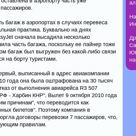
е оставлена в аэропорту часть уже
ал
 пассажиров.
На
ть багаж в аэропортах в случаях перевеса
Ин
альная практика. Буквально на днях
syJet сначала высадила несколько
Др
зила часть багажа, поскольку ее лайнер тоже
Са
ом багаж был выгружен без какой-либо связи
ЮН
я на борту туристами.
на
ервый, выписанный в адрес авиакомпании
010 года она была оштрафована на 30 тысяч
тказ от выполнения авиарейса R3 507
Ф - Харбин КНР". Вылет 9 октября 2010 года
им причинам", что переводится как
нных билетов". Поэтому компания в
оргла договоры перевозки 7 пассажиров, что,
твующим правилам.