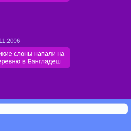
11.2006
икие слоны напали на
еревню в Бангладеш