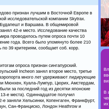
едово признан лучшим в Восточной Европе в
кой исследовательской компании Skytrax.
Будапешт и Варшава. В общемировой
анял 42-е место. Исследование качества
мира проводилось путем опроса почти 10
ение года. Всего было упомянуто более 210
 по 39 критериям, сообщает соб. корр.
итогам опроса признан сингапурский.
Вл
ульский Incheon занял второе место, третье
вв
и аэропорта много лет удерживают лидирующие
ви
али Мюнхен, Куала-Лумпур, Цюрих, Амстердам,
были за последний год из десятки японские
В 
и 13-е места). Одиннадцатое получил
че
22-е заняли Хельсинки, Копенгаген, Франкфурт,
их
таун, Сан-Франциско, Лондон Heathrow и