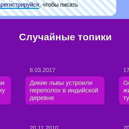
арeгиcтpируйся
, чтобы писать
Случайные топики
8.03.2017
17
ли
Дикие львы устроили
G
ну
переполох в индийской
ж
деревне
т
20.11.2010
20