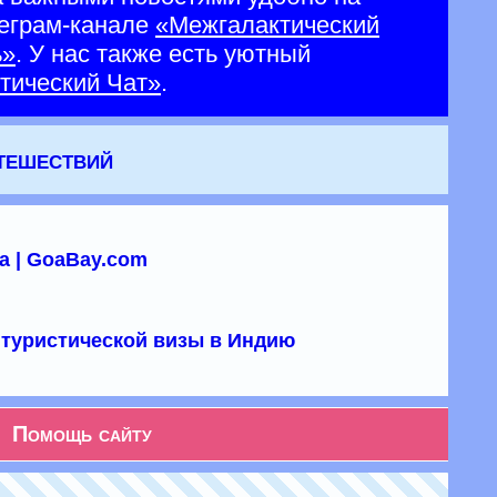
еграм-канале
«Межгалактический
ь»
. У нас также есть уютный
тический Чат»
.
утешествий
а | GoaBay.com
туристической визы в Индию
Помощь сайту