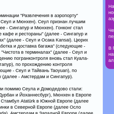
На
но
оминации "Развлечения в аэропорту"
аэ
 Сеул и Мюнхен). Сеул признан лучшим
е - Сингапур и Мюнхен). Гонконг стал
Че
 кафе и рестораны" (далее - Сингапур и
пе
ах" (далее - Сеул и Осака Kansai). Цюрих
ботка и доставка багажа" (следующие -
В 
 "Чистота в терминалах" (далее - Сеул и
на
ению погранконтроля вновь стал Куала-
ал
нгапур), по прохождению контроля
ющие - Сеул и Тайвань Taoyuan), по
 (далее - Амстердам и Сингапур).
и помимо Сеула и Домодедово стали:
 Дурбан и Йоханнесбург), Мюнхен в Европе
 Стамбул Atatürk в Южной Европе (далее
инки в Северной Европе (далее Осло
nda), Амстердам в Западной Европе (далее