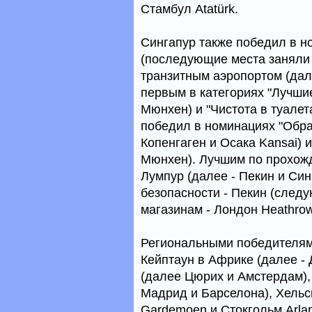
Стамбул Atatürk.
Сингапур также победил в н
(последующие места заняли
транзитным аэропортом (дале
первым в категориях "Лучшие
Мюнхен) и "Чистота в туалет
победил в номинациях "Обра
Копенгаген и Осака Kansai) и
Мюнхен). Лучшим по прохожд
Лумпур (далее - Пекин и Си
безопасности - Пекин (следу
магазинам - Лондон Heathrow
Региональными победителям
Кейптаун в Африке (далее -
(далее Цюрих и Амстердам),
Мадрид и Барселона), Хельс
Gardemoen и Стокгольм Arla