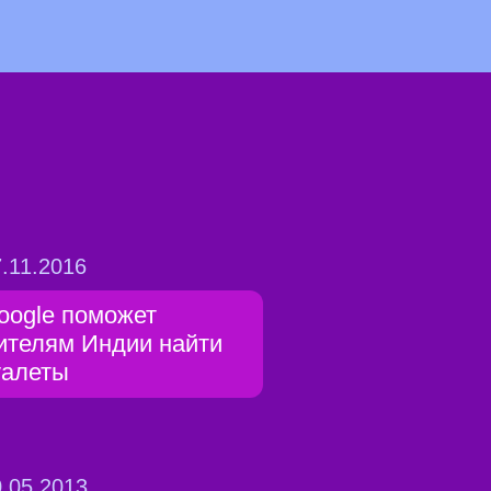
.11.2016
oogle поможет
ителям Индии найти
уалеты
.05.2013