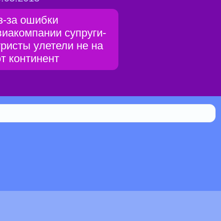
з-за ошибки
виакомпании супруги-
уристы улетели не на
от континент