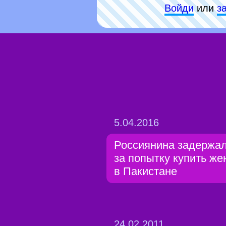
Войди
или
з
5.04.2016
Россиянина задержа
за попытку купить же
в Пакистане
24.02.2011