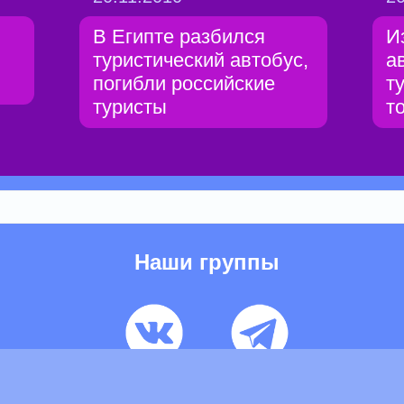
В Египте разбился
И
туристический автобус,
а
погибли российские
т
туристы
т
Наши группы