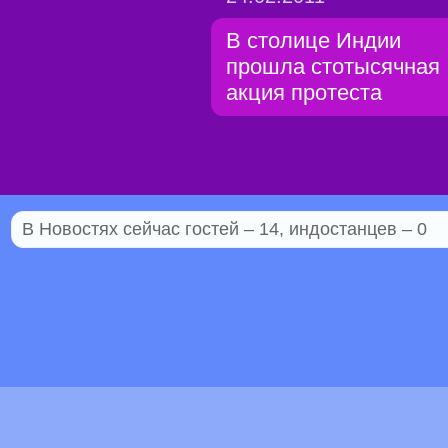
В столице Индии
прошла стотысячная
акция протеста
В Новостях сейчас гостей – 14, индостанцев – 0