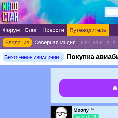
Форум
Блог
Новости
Путеводитель
Введение
Северная Индия
Южная Индия
Покупка авиаб
Внутренние авиалинии ›

м
Moony
Карма 5220