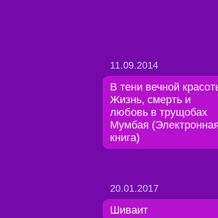
11.09.2014
В тени вечной красот
Жизнь, смерть и
любовь в трущобах
Мумбая (Электронна
книга)
20.01.2017
Шиваит