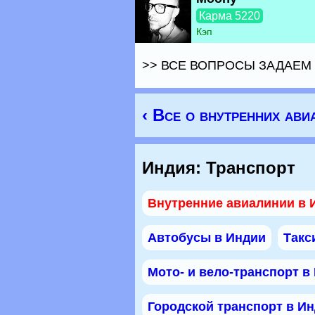
Карма 5220
Кэп
>> ВСЕ ВОПРОСЫ ЗАДАЕМ 
‹ Все о внутренних ави
Индия: Транспорт
Внутренние авиалинии в 
Автобусы в Индии
Такс
Мото- и вело-транспорт в
Городской транспорт в И