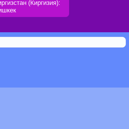
иргизстан (Киргизия):
ишкек
Библиотека
0.044% мистической силы