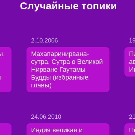
Случайные топики
2.10.2006
19
ы.
Махапаринирвана-
П
сутра. Сутра о Великой
а
Нирване Гаутамы
И
я
Будды (избранные
главы)
24.06.2010
21
Индия великая и
П