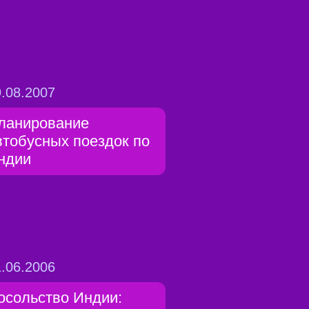
.08.2007
ланирование
втобусных поездок по
ндии
.06.2006
осольство Индии: