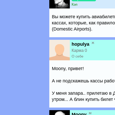
Кэп
Вы можете купить авиабилет
кассах, которые, как правил
(Domestic Airports).
ж
hopulya
Карма 0
О себе
Moony, привет!
А не подскажешь кассы рабо
У меня запара.. прилетаю в Д
утром... А блин купить билет ч
м
Moony