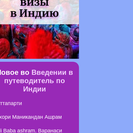
Новое во
Введении в
путеводитель по
Индии
ттапарти
хори Маникандан Ашрам
li Baba ashram. Варанаси