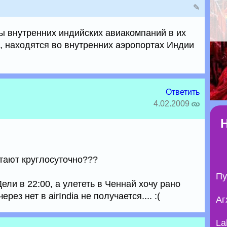
✎
ы внутренних индийских авиакомпаний в их
о, находятся во внутренних аэропортах Индии
Ответить
4.02.2009
тают круглосуточно???
Пу
ели в 22:00, а улететь в Ченнай хочу рано
ерез нет в airIndia не получается.... :(
Аг
La