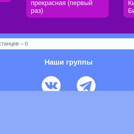
прекрасная (первый
К
раз)
Б
станцев – 0
Наши группы
ьзовательское соглашение
Pеклaма
Контакты