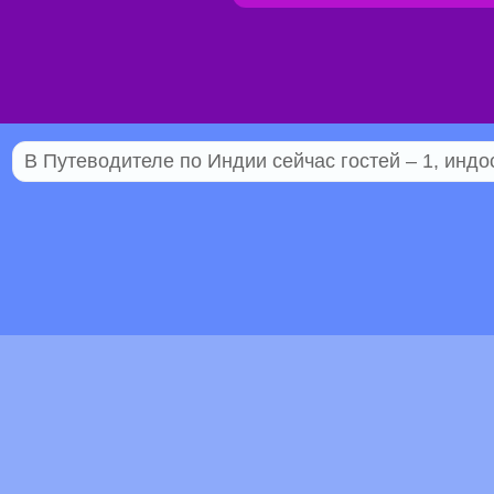
В Путеводителе по Индии сейчас гостей – 1, индо
© 2005–2026 Индостан.гуру
18+
Пол