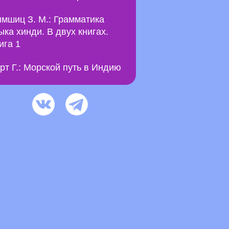
мшиц З. М.: Грамматика
ыка хинди. В двух книгах.
ига 1
рт Г.: Морской путь в Индию