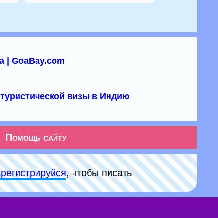
а | GoaBay.com
туристической визы в Индию
Помощь сайту
арeгиcтpируйся
, чтобы писать