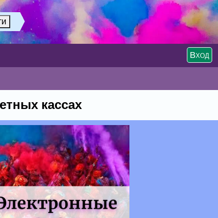
Вход
етных кассах