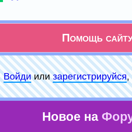
Помощь сайт
Войди
или
зарeгиcтpируйся
,
Новое на
Фор