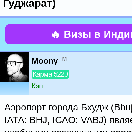
Гуджарат)
🔥 Визы в Инд
м
Moony
Карма 5220
Кэп
Аэропорт города Бхудж (Bhuj 
IATA: BHJ, ICAO: VABJ) явля