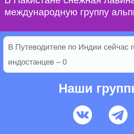
В Пакистане снежная лавин
международную группу альп
В Путеводителе по Индии сейчас го
индостанцев – 0
Наши груп