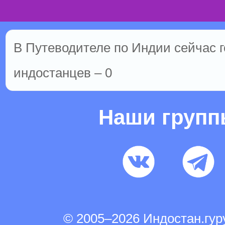
В Путеводителе по Индии сейчас го
индостанцев – 0
Наши груп
© 2005–2026 Индостан.гу