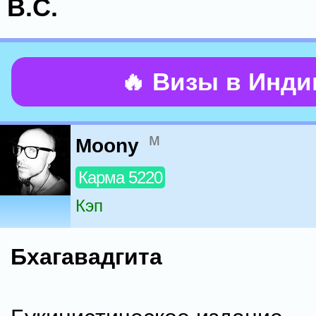
В.С.
🔥 Визы в Инд
м
Moony
Карма 5220
Кэп
Бхагавадгита