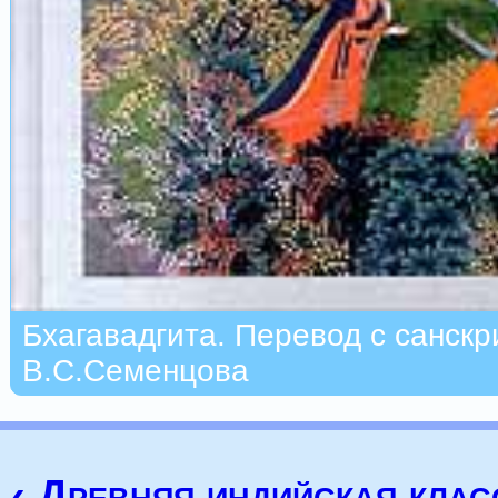
Бхагавадгита. Перевод с санскр
В.С.Семенцова
‹ Древняя индийская клас