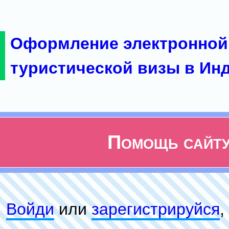
Оформление электронной
туристической визы в Ин
Помощь сайт
Войди
или
зарeгиcтpируйся
,