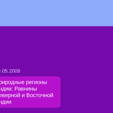
.05.2008
риродные регионы
ндии: Равнины
еверной и Восточной
ндии