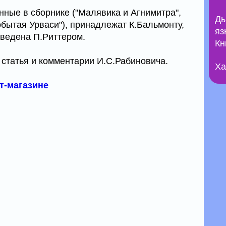
ные в сборнике ("Малявика и Агнимитра",
Ды
обытая Урваси"), принадлежат К.Бальмонту,
яз
еведена П.Риттером.
Кн
 статья и комментарии И.С.Рабиновича.
Ха
ет-магазине