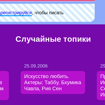
арeгиcтpируйся
, чтобы писать
Случайные топики
25.09.2006
29
Искусство любить.
П
в
Актеры: Таббу, Бхумика
И
ом
Чавла, Рия Сен
С
И