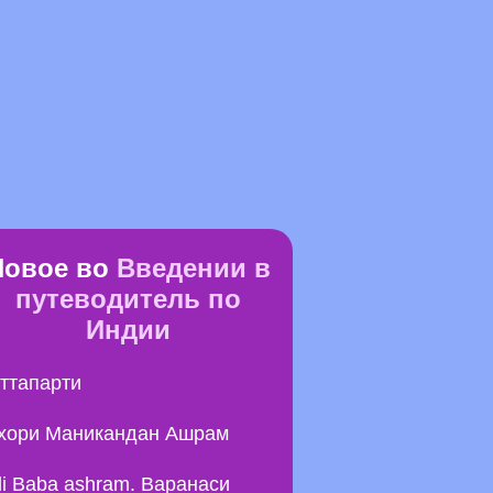
Новое во
Введении в
путеводитель по
Индии
ттапарти
хори Маникандан Ашрам
li Baba ashram. Варанаси