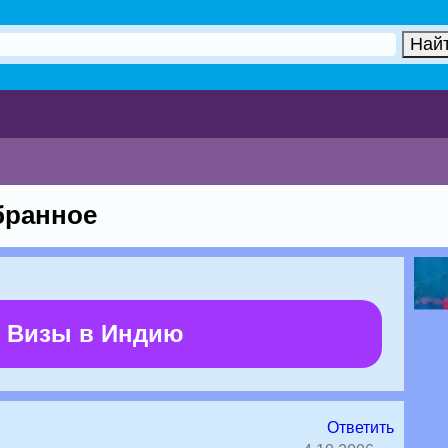
бранное
 Визы в Индию
Ответить