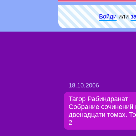
Войди
или
з
18.10.2006
Тагор Рабиндранат:
Собрание сочинений 
двенадцати томах. Т
2