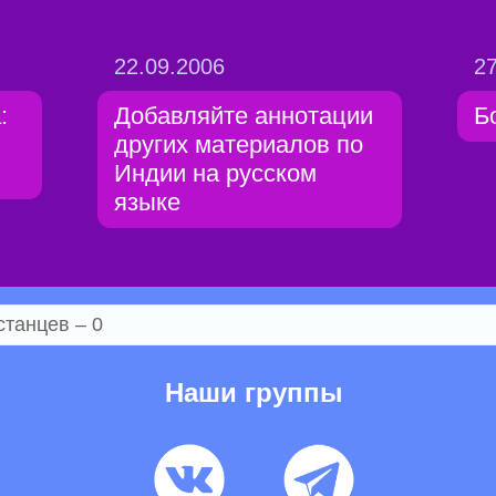
22.09.2006
27
:
Добавляйте аннотации
Б
других материалов по
Индии на русском
языке
станцев – 0
Наши группы