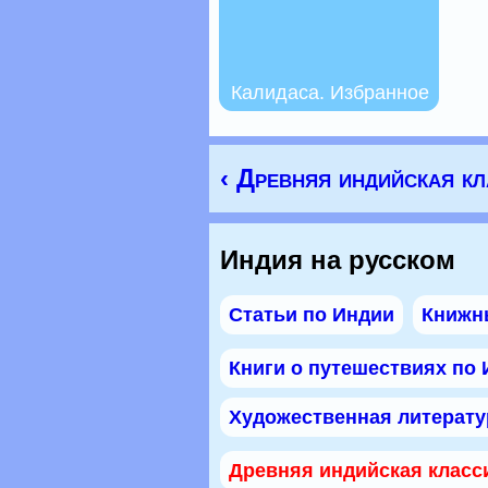
Калидаса. Избранное
‹ Древняя индийская к
Индия на русском
Статьи по Индии
Книжн
Книги о путешествиях по
Художественная литерату
Древняя индийская класс