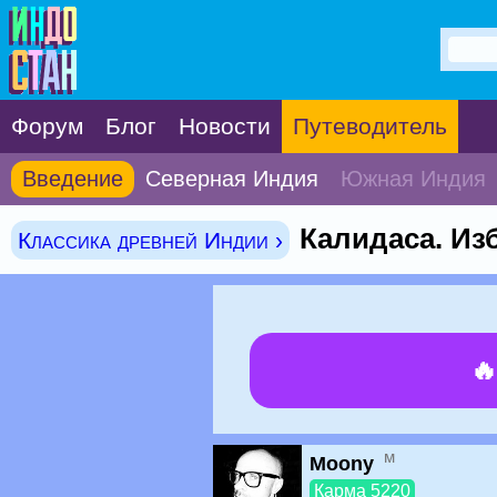
Форум
Блог
Новости
Путеводитель
Введение
Северная Индия
Южная Индия
Калидаса. Из
Классика древней Индии ›

м
Moony
Карма 5220