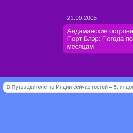
21.09.2005
Андаманские острова
Порт Блэр: Погода по
месяцам
В Путеводителе по Индии сейчас гостей – 5, индо