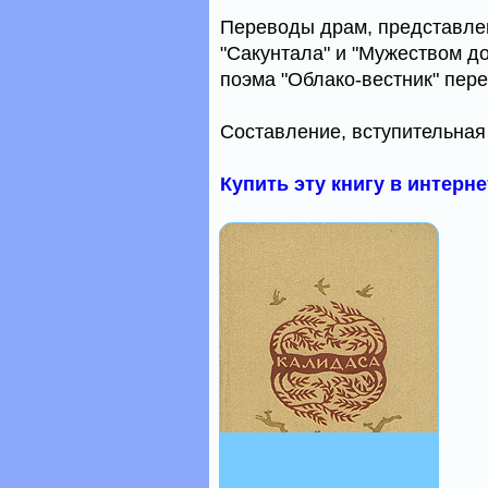
Переводы драм, представлен
"Сакунтала" и "Мужеством д
поэма "Облако-вестник" пер
Составление, вступительная
Купить эту книгу в интерн