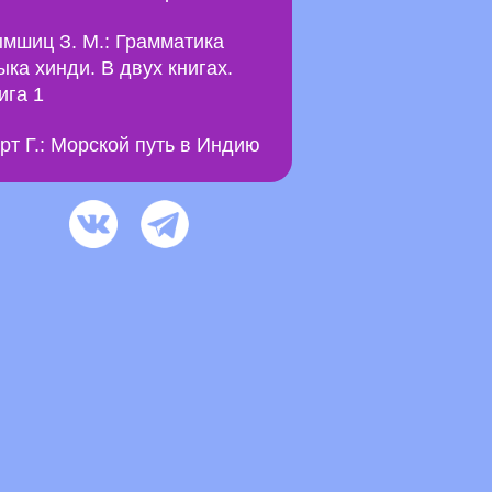
мшиц З. М.: Грамматика
ыка хинди. В двух книгах.
ига 1
рт Г.: Морской путь в Индию