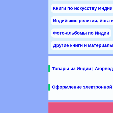
Книги по искусству Индии
Индийские религии, йога 
Фото-альбомы по Индии
Другие книги и материал
Товары из Индии | Аюрвед
Оформление электронной 