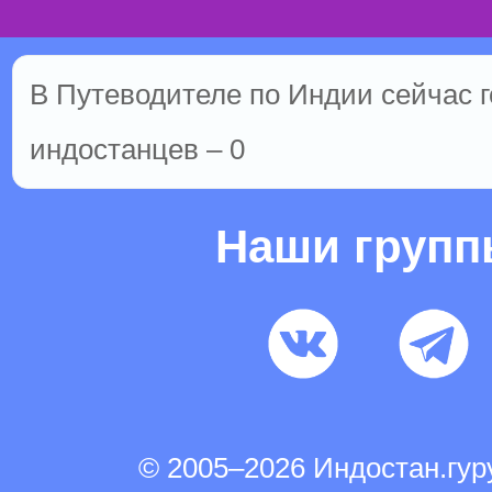
В Путеводителе по Индии сейчас го
индостанцев – 0
Наши груп
© 2005–2026 Индостан.гу