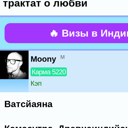
трактат о любви
🔥 Визы в Инд
м
Moony
Карма 5220
Кэп
Ватсйаяна