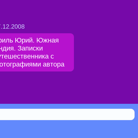
.12.2008
риль Юрий. Южная
ндия. Записки
утешественника с
отографиями автора