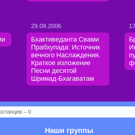
29.09.2006
17
ии
Бхактиведанта Свами
Б
Прабхупада: Источник
И
вечного Наслаждения.
п
Краткое изложение
ф
Песни десятой
Шримад-Бхагаватам
останцев – 0
Наши группы