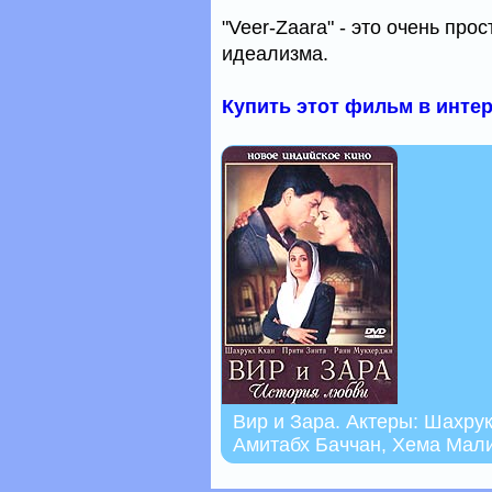
"Veer-Zaara" - это очень про
идеализма.
Купить этот фильм в инте
Вир и Зара. Актеры: Шахрук
Амитабх Баччан, Хема Мал