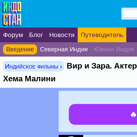
Форум
Блог
Новости
Путеводитель
Введение
Северная Индия
Южная Индия
Вир и Зара. Акте
Индийское фильмы ›
Хема Малини
