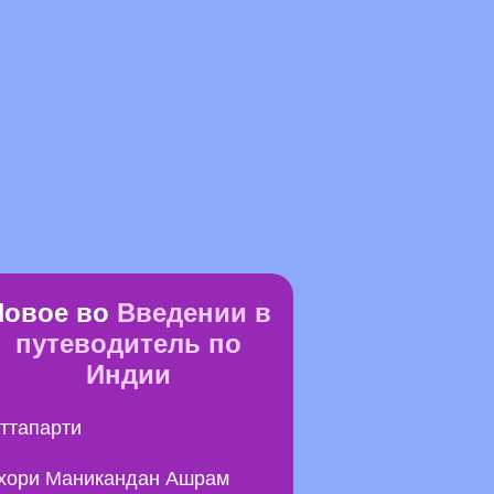
Новое во
Введении в
путеводитель по
Индии
ттапарти
хори Маникандан Ашрам