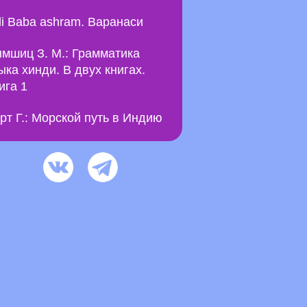
li Baba ashram. Варанаси
мшиц З. М.: Грамматика
ыка хинди. В двух книгах.
ига 1
рт Г.: Морской путь в Индию