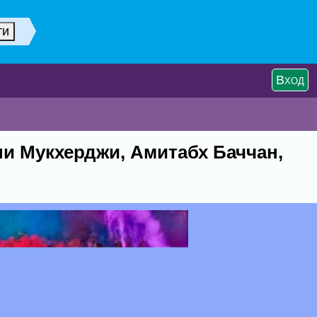
Вход
ни Мукхерджи, Амитабх Баччан,