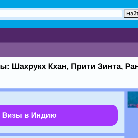
ры: Шахрукх Кхан, Прити Зинта, Ра
 Визы в Индию