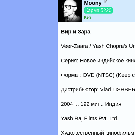
м
Moony
Карма 5220
Кэп
Вир и Зара
Veer-Zaara / Yash Chopra's Unt
Серия: Новое индийское кин
Формат: DVD (NTSC) (Keep c
Дистрибьютор: Vlad LISHB
2004 г., 192 мин., Индия
Yash Raj Films Pvt. Ltd.
Художественный кинофильм