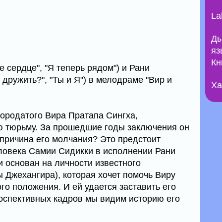
La
Ды
яз
Кн
 сердце", "Я теперь рядом") и Рани
дружить?", "Ты и Я") в мелодраме "Вир и
Ха
бородатого Вира Пратапа Сингха,
ю тюрьму. За прошедшие годы заключения он
 причина его молчания? Это предстоит
ловека Самии Сидикки в исполнении Рани
и основан на личности известного
 Джехангира), которая хочет помочь Виру
го положения. И ей удается заставить его
оспективных кадров мы видим историю его