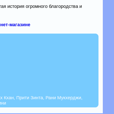
стая история огромного благородства и
рнет-магазине
х Кхан, Прити Зинта, Рани Мукхерджи,
ини