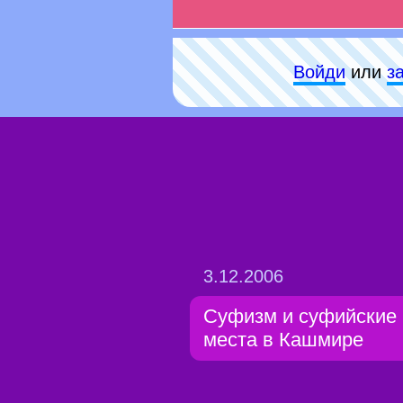
Войди
или
з
3.12.2006
Суфизм и суфийские
места в Кашмире