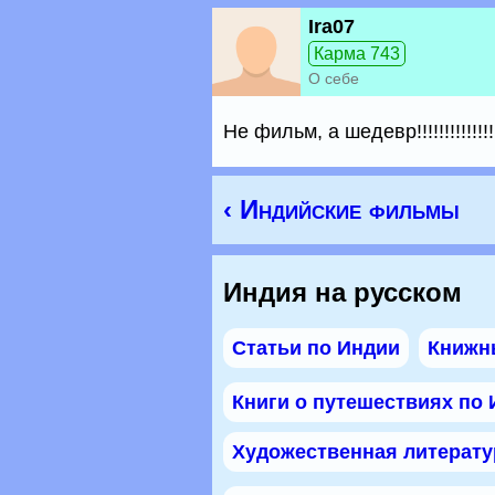
Ira07
Карма 743
О себе
Не фильм, а шедевр!!!!!!!!!!!!!!!!!!!
‹ Индийские фильмы
Индия на русском
Статьи по Индии
Книжн
Книги о путешествиях по
Художественная литерату