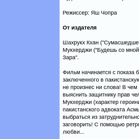
Режиссер: Яш Чопра
От издателя
Шахрукх Кхан ("Сумасшедшее
Мукхерджи ("Будешь со мной 
Зара".
Фильм начинается с показа 
заключенного в пакистанску
не произнес ни слова! В чем
выяснить защитнику прав че
Мукхерджи (характер героин
пакистанского адвоката Асмы
выбраться из затруднительно
заговорить! С помощью ретр
любви...