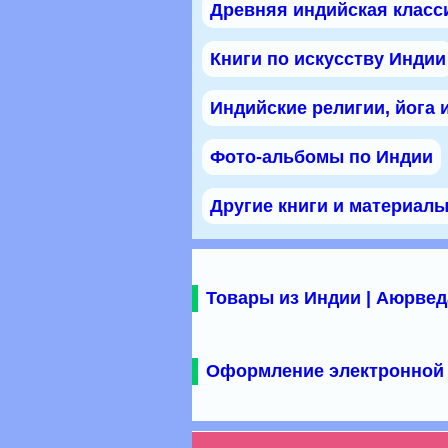
Древняя индийская класс
Книги по искусству Индии
Индийские религии, йога 
Фото-альбомы по Индии
Другие книги и материал
Товары из Индии | Аюрвед
Оформление электронной 