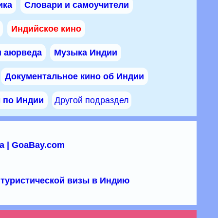
ика
Словари и самоучители
Индийское кино
и аюрведа
Музыка Индии
Документальное кино об Индии
ы по Индии
Другой подраздел
а | GoaBay.com
туристической визы в Индию