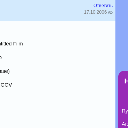
Ответить
17.10.2006
itled Film
о
ase)
ERGOV
Пу
Аг