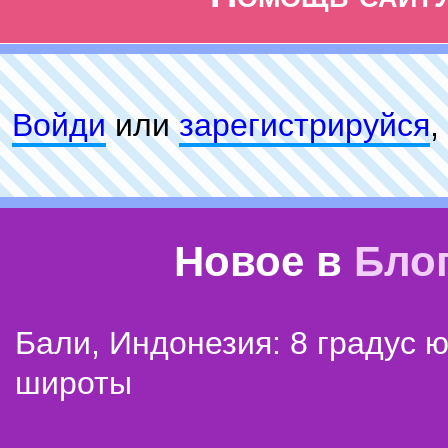
Войди
или
зарeгиcтpируйся
,
Новое в
Бло
Бали, Индонезия: 8 градус 
широты