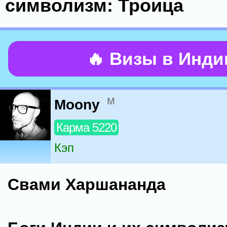
символизм: Троица
🔥 Визы в Инд
м
Moony
Карма 5220
Кэп
Свами Харшананда