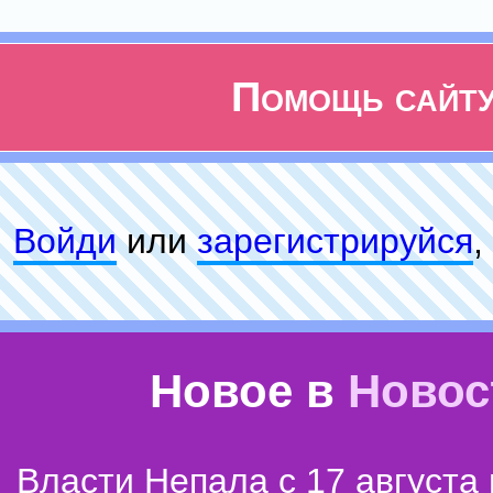
Помощь сайт
Войди
или
зарeгиcтpируйся
,
Новое в
Новос
Власти Непала с 17 августа