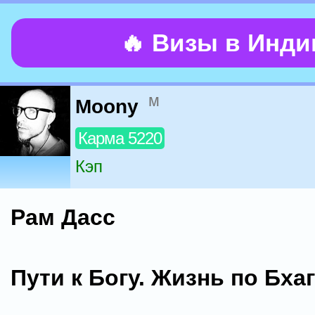
🔥 Визы в Инд
м
Moony
Карма 5220
Кэп
Рам Дасс
Пути к Богу. Жизнь по Бха