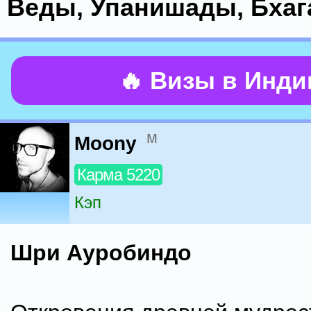
Веды, Упанишады, Бхаг
🔥 Визы в Инд
м
Moony
Карма 5220
Кэп
Шри Ауробиндо