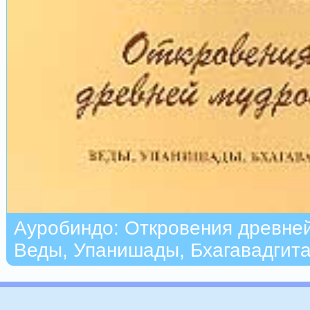
Ауробиндо: Откровения древней
Веды, Упанишады, Бхагавадгит