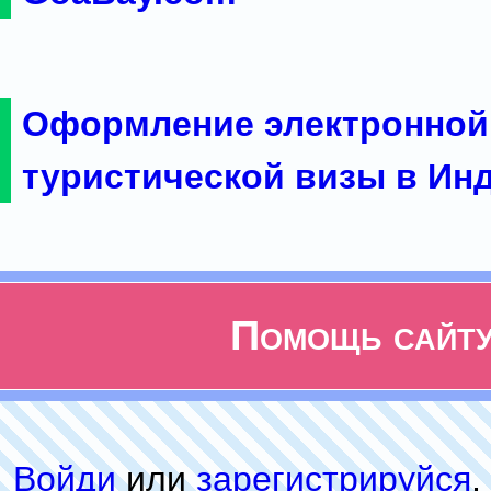
Оформление электронной
туристической визы в Ин
Помощь сайт
Войди
или
зарeгиcтpируйся
,