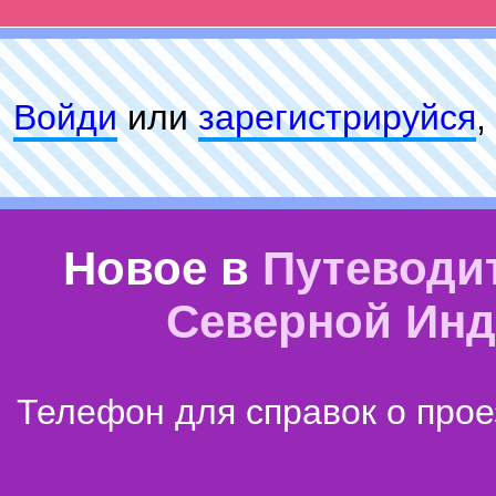
Войди
или
зарeгиcтpируйся
,
Новое в
Путеводи
Северной Ин
Телефон для справок о прое