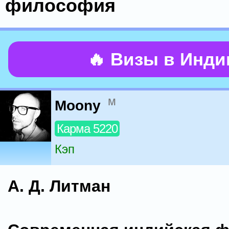
философия
🔥 Визы в Инд
м
Moony
Карма 5220
Кэп
А. Д. Литман