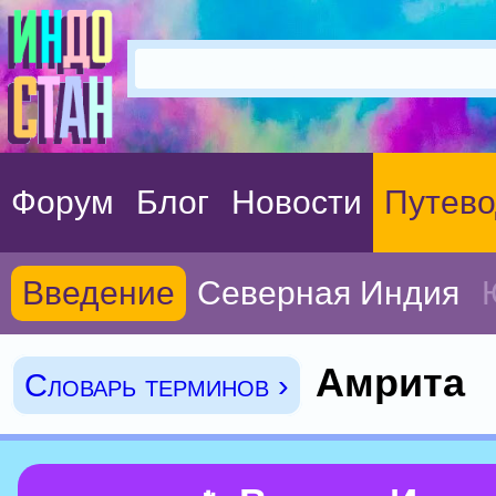
Форум
Блог
Новости
Путево
Введение
Северная Индия
Амрита
Словарь терминов ›