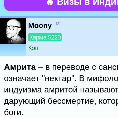
🔥 Визы в Инд
м
Moony
Карма 5220
Кэп
Амрита
– в переводе с санс
означает "нектар". В мифол
индуизма амритой называют
дарующий бессмертие, кото
боги.