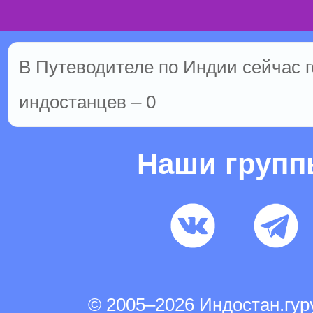
В Путеводителе по Индии сейчас го
индостанцев – 0
Наши груп
© 2005–2026 Индостан.гу