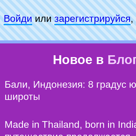
Войди
или
зарeгиcтpируйся
,
Новое в
Бло
Бали, Индонезия: 8 градус 
широты
Made in Thailand, born in Indi