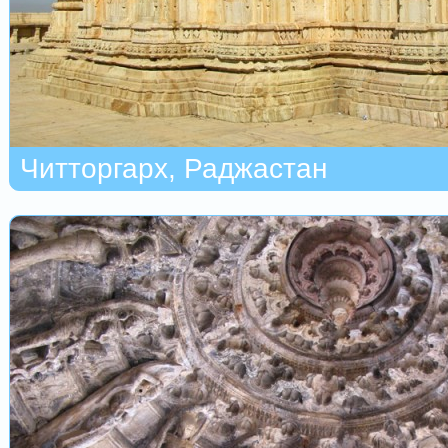
Читторгарх, Раджастан