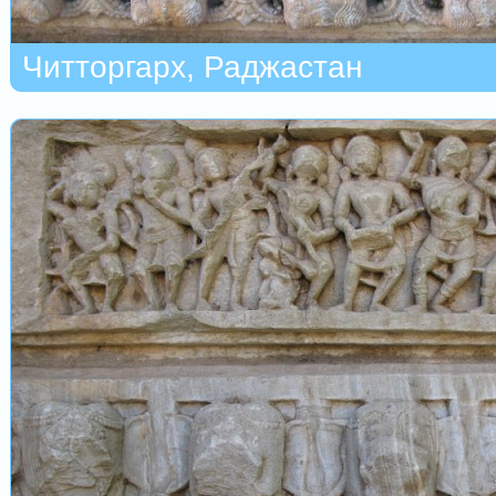
Читторгарх, Раджастан