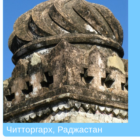
Читторгарх, Раджастан