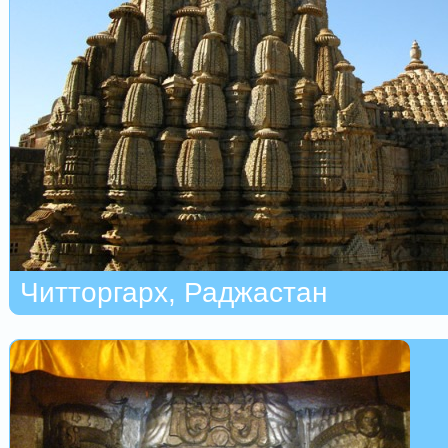
Читторгарх, Раджастан