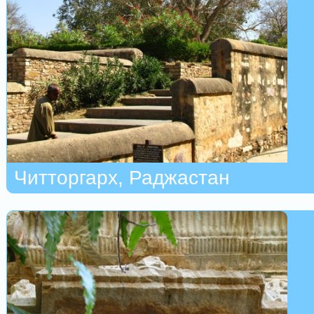
Читторгарх, Раджастан