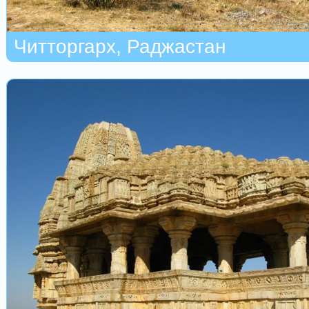
Читторгарх, Раджастан