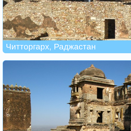
Читторгарх, Раджастан