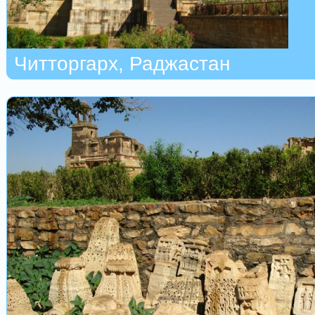
Читторгарх, Раджастан