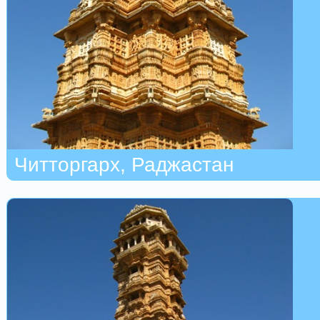
Читторгарх, Раджастан