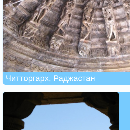
Читторгарх, Раджастан