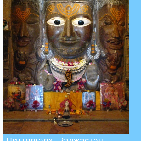
Читторгарх, Раджастан