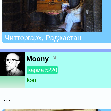
Читторгарх, Раджастан
м
Moony
Карма 5220
Кэп
...