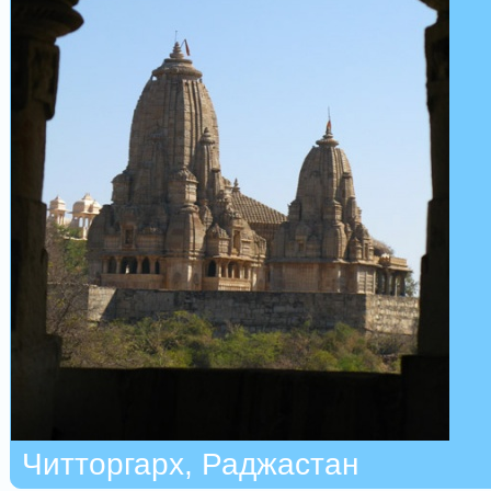
Читторгарх, Раджастан