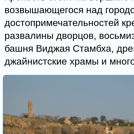
возвышающегося над город
достопримечательностей кре
развалины дворцов, восьми
башня Виджая Стамбха, дре
джайнистские храмы и много