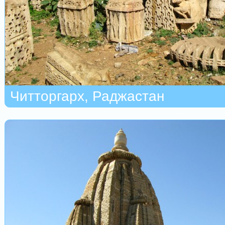
Читторгарх, Раджастан