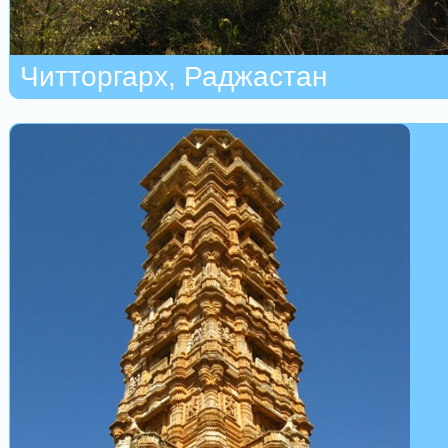
Читторгарх, Раджастан