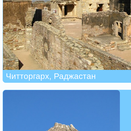
Читторгарх, Раджастан