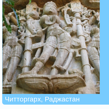
Читторгарх, Раджастан