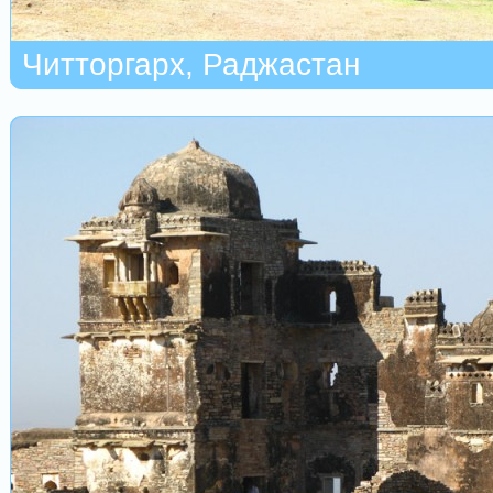
Читторгарх, Раджастан