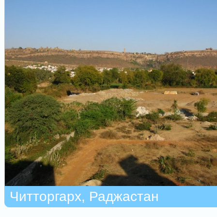
Читторгарх, Раджастан