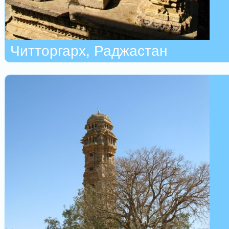
Читторгарх, Раджастан