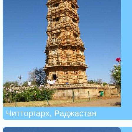
Читторгарх, Раджастан