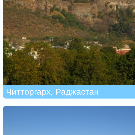
Читторгарх, Раджастан