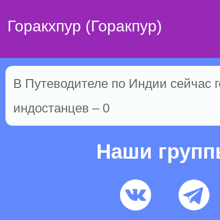
Горакхпур (Горакпур)
В Путеводителе по Индии сейчас г
индостанцев – 0
Наши груп