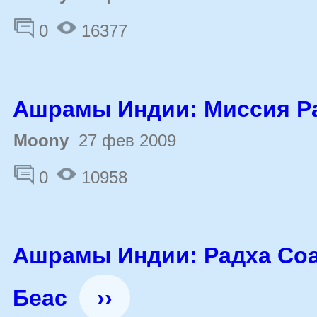
0
16377
Ашрамы Индии: Миссия 
Moony
27 фев 2009
0
10958
Ашрамы Индии: Радха Соа
Беас
››