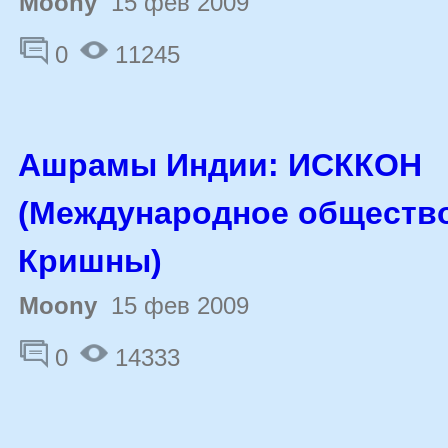
Moony
15 фев 2009
0
11245
Ашрамы Индии: ИСККОН
(Международное общество
Кришны)
Moony
15 фев 2009
0
14333