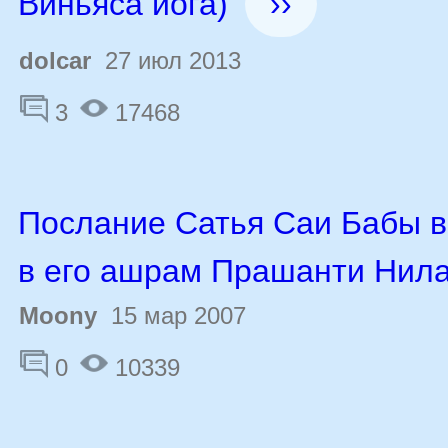
Виньяса йога)
››
dolcar
27 июл 2013
3
17468
Послание Сатья Саи Бабы 
в его ашрам Прашанти Нил
Moony
15 мар 2007
0
10339