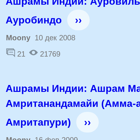
Ашрамы Индии: Ауровиль
Ауробиндо
››
Moony
10 дек 2008
21
21769
Ашрамы Индии: Ашрам М
Амританандамайи (Амма-
Амритапури)
››
Moony
16 фев 2009