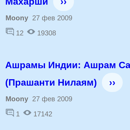
Махарши
››
Moony
27 фев 2009
12
19308
Ашрамы Индии: Ашрам С
(Прашанти Нилаям)
››
Moony
27 фев 2009
1
17142