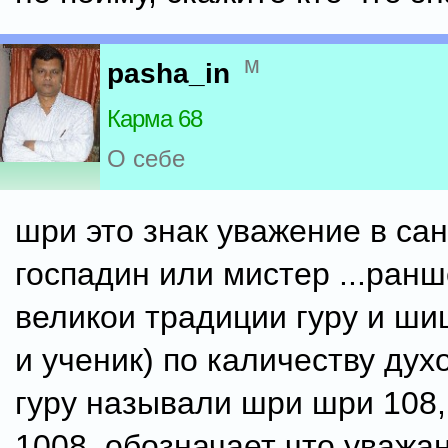
м
pasha_in
Карма 68
О себе
шри это знак уважение в сан
госпадин или мистер ...ран
великои традиции гуру и ши
и ученик) по каличеству дух
гуру называли шри шри 108
1008 .обозначает что уважа