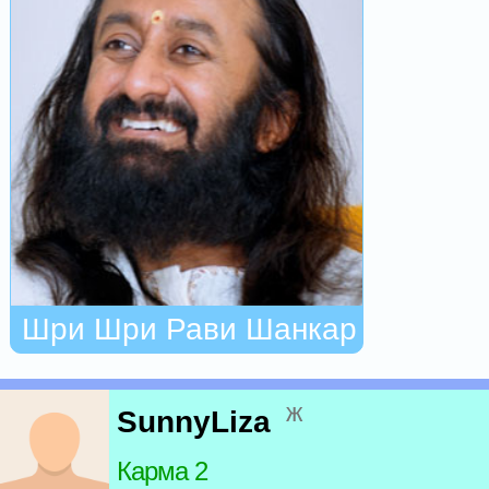
Шри Шри Рави Шанкар
ж
SunnyLiza
Карма 2