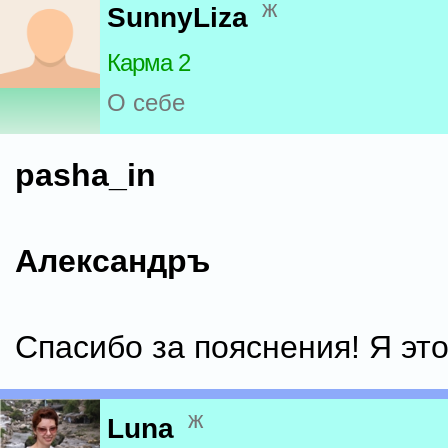
ж
SunnyLiza
Карма 2
О себе
pasha_in
Александръ
Спасибо за пояснения! Я это
ж
Luna