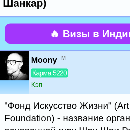
Шанкар)
🔥 Визы в Инд
м
Moony
Карма 5220
Кэп
"Фонд Искусство Жизни" (Art 
Foundation) - название орга