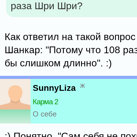
раза Шри Шри?
Как ответил на такой вопрос
Шанкар: "Потому что 108 ра
бы слишком длинно". :)
ж
SunnyLiza
Карма 2
О себе
:) Понятно, "Сам себя не по