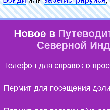
Войди
или
зарeгиcтpируйся
,
Новое в
Путеводи
Северной Ин
Телефон для справок о прое
Пермит для посещения дол