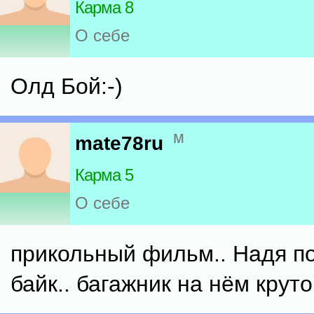
Карма 8
О себе
Олд Бой:-)
м
mate78ru
Карма 5
О себе
прикольный фильм.. Надя п
байк.. багажник на нём крут