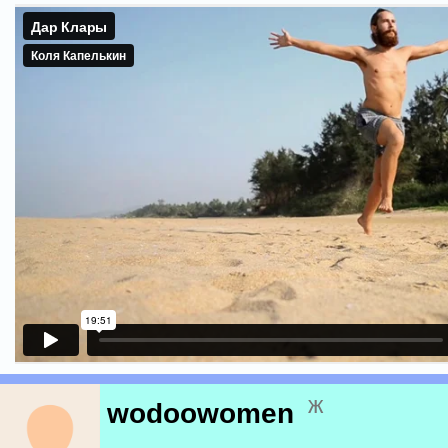
ж
wodoowomen