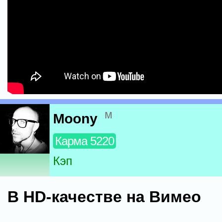
м
Moony
Карма 5220
Кэп
В HD-качестве на Вимео