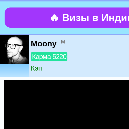
🔥 Визы в Инд
м
Moony
Карма 5220
Кэп