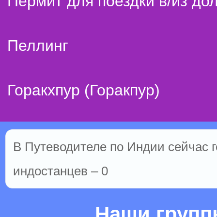
Пермит для поездки в/из до
Пеллинг
Горакхпур (Горакпур)
В Путеводителе по Индии сейчас го
индостанцев – 0
Наши груп