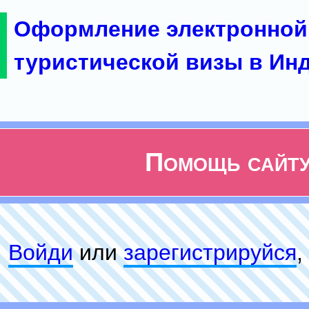
Оформление электронной
туристической визы в Ин
Помощь сайт
Войди
или
зарeгиcтpируйся
,