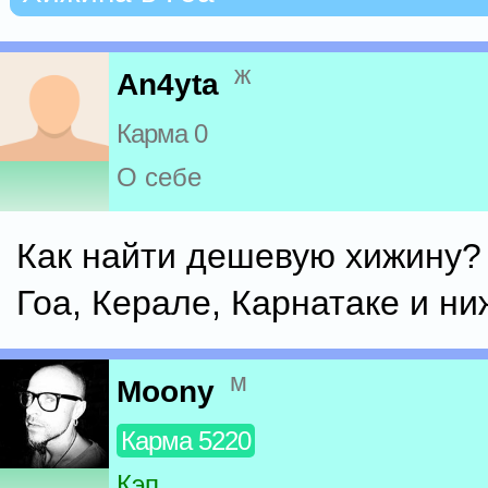
ж
An4yta
Карма 0
О себе
Как найти дешевую хижину?
Гоа, Керале, Карнатаке и ни
м
Moony
Карма 5220
Кэп