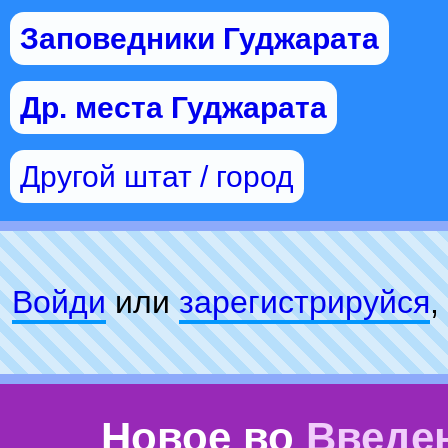
Заповедники Гуджарата
Др. места Гуджарата
Другой штат / город
Войди
или
зарeгиcтpируйся
,
Новое во
Введе