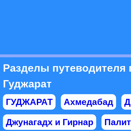
Разделы путеводителя 
Гуджарат
ГУДЖАРАТ
Ахмедабад
Д
Джунагадх и Гирнар
Палит