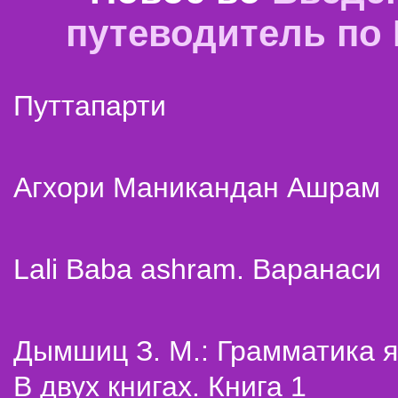
путеводитель по
Путтапарти
Агхори Маникандан Ашрам
Lali Baba ashram. Варанаси
Дымшиц З. М.: Грамматика я
В двух книгах. Книга 1