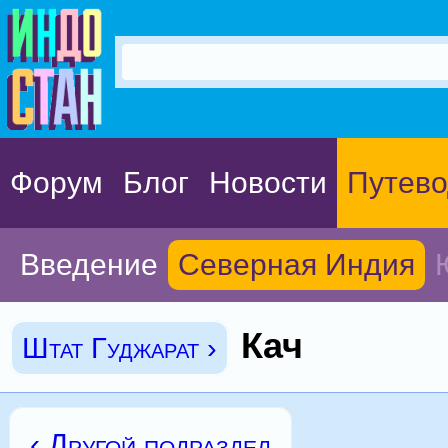
Форум
Блог
Новости
Путево
Введение
Северная Индия
Кач
Штат Гуджарат ›
‹ Другой подраздел