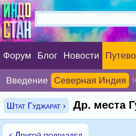
Форум
Блог
Новости
Путево
Введение
Северная Индия
Др. места 
Штат Гуджарат ›
‹ Другой подраздел