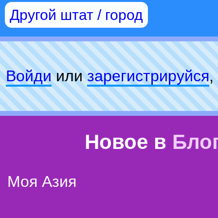
Другой штат / город
Войди
или
зарeгиcтpируйся
,
Новое в
Бло
Моя Азия