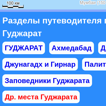
Разделы путеводителя 
Гуджарат
ГУДЖАРАТ
Ахмедабад
Д
Джунагадх и Гирнар
Палит
Заповедники Гуджарата
Др. места Гуджарата